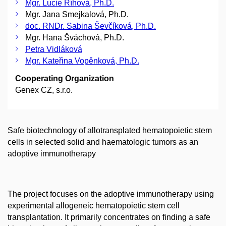
Mgr. Lucie Říhová, Ph.D.
Mgr. Jana Smejkalová, Ph.D.
doc. RNDr. Sabina Ševčíková, Ph.D.
Mgr. Hana Šváchová, Ph.D.
Petra Vidláková
Mgr. Kateřina Vopěnková, Ph.D.
Cooperating Organization
Genex CZ, s.r.o.
Safe biotechnology of allotransplated hematopoietic stem
cells in selected solid and haematologic tumors as an
adoptive immunotherapy
The project focuses on the adoptive immunotherapy using
experimental allogeneic hematopoietic stem cell
transplantation. It primarily concentrates on finding a safe