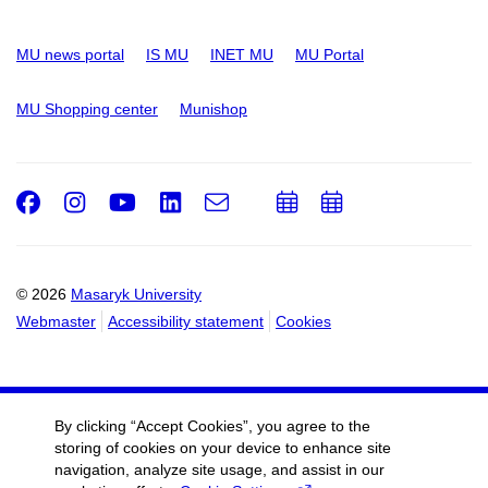
MU news portal
IS MU
INET MU
MU Portal
MU Shopping center
Munishop
Facebook
Instagram
Youtube
LinkedIn
e-
Add
Add
Email
mail
to
to
calendar
calendar
© 2026
Masaryk University
Webmaster
Accessibility statement
Cookies
By clicking “Accept Cookies”, you agree to the
storing of cookies on your device to enhance site
navigation, analyze site usage, and assist in our