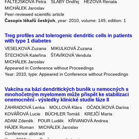
FALTEJSKOVÁ Petra
SLABÝ Ondřej
HÉŽOVÁ Renata
MICHÁLEK Jaroslav
Peer-reviewed scientific article
Časopis lékařů českých
, year: 2010, volume: 149, edition: 1
Treg profiles and tolerogenic dendritic cells in patients
with type 1 diabetes
VESELKOVÁ Zuzana
MIKULKOVÁ Zuzana
ŠTECHOVÁ Kateřina
ŠTAVÍKOVÁ Vendula
MICHÁLEK Jaroslav
Appeared in Conference without Proceedings
Year: 2010, type: Appeared in Conference without Proceedings
Vakcína na bázi dendritických buněk u nemocných s
mnohočetným myelomem může přispět ke stabilizaci
onemocnění - výsledky klinické studie fáze II
ZAHRADOVÁ Lenka
MOLLOVÁ Klára
OČADLÍKOVÁ Darina
KOVÁŘOVÁ Lucie
BÜCHLER Tomáš
KREJČÍ Marta
ADAM Zdeněk
POUR Luděk
KŘIVANOVÁ Andrea
HÁJEK Roman
MICHÁLEK Jaroslav
Conference abstract