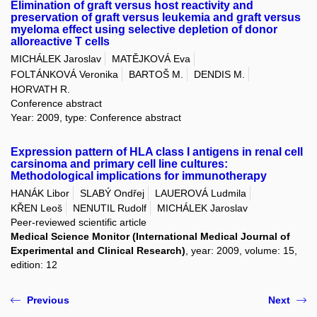
Elimination of graft versus host reactivity and
preservation of graft versus leukemia and graft versus
myeloma effect using selective depletion of donor
alloreactive T cells
MICHÁLEK Jaroslav
MATĚJKOVÁ Eva
FOLTÁNKOVÁ Veronika
BARTOŠ M.
DENDIS M.
HORVATH R.
Conference abstract
Year: 2009, type: Conference abstract
Expression pattern of HLA class I antigens in renal cell
carsinoma and primary cell line cultures:
Methodological implications for immunotherapy
HANÁK Libor
SLABÝ Ondřej
LAUEROVÁ Ludmila
KŘEN Leoš
NENUTIL Rudolf
MICHÁLEK Jaroslav
Peer-reviewed scientific article
Medical Science Monitor (International Medical Journal of
Experimental and Clinical Research)
, year: 2009, volume: 15,
edition: 12
Previous
Next