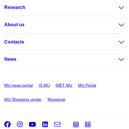
Research
About us
Contacts
News
MU news portal
IS MU
INET MU
MU Portal
MU Shopping center
Munishop
Facebook
Instagram
Youtube
LinkedIn
e-
Add
Add