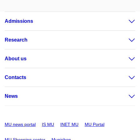
Admissions
Research
About us
Contacts
News
MU news portal
IS MU
INET MU
MU Portal
MU Shopping center
Munishop