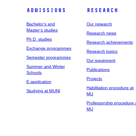
Admissions
Research
Bachelor's and
Our research
Master's studies
Research news
Ph.D. studies
Research achievements
Exchange programmes
Research topics
Semester programmes
Our equipment
Summer and Winter
Publications
Schools
Projects
E-application
Habilitation procedure at
Studying at MUNI
MU
Professorship procedure 
MU