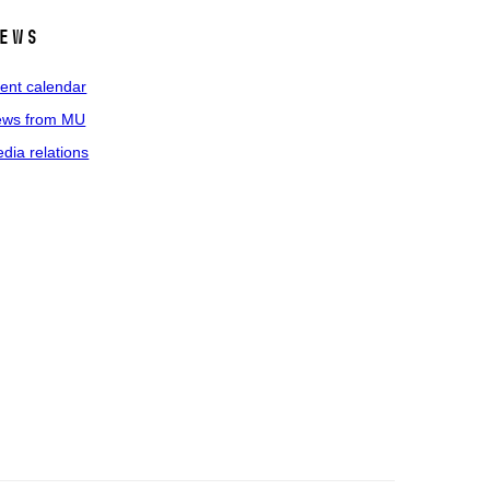
ews
ent calendar
ws from MU
dia relations