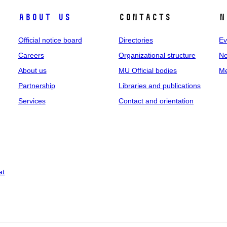
About us
Contacts
N
Official notice board
Directories
Ev
Careers
Organizational structure
Ne
About us
MU Official bodies
Me
Partnership
Libraries and publications
Services
Contact and orientation
at