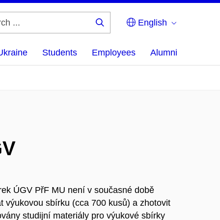
English
Search
...
Ukraine
Students
Employees
Alumni
GV
bírek ÚGV PřF MU není v současné době
at výukovou sbírku (cca 700 kusů) a zhotovit
vány studijní materiály pro výukové sbírky