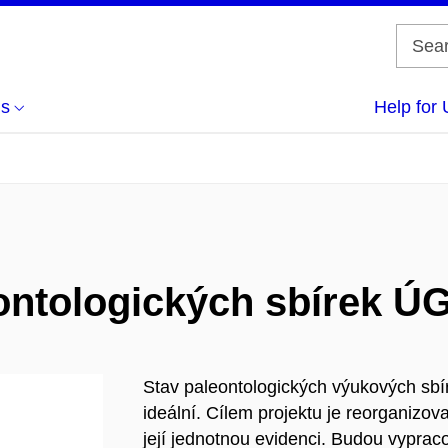
us
Help for 
ontologických sbírek Ú
Stav paleontologických výukových s
ideální. Cílem projektu je reorganizov
její jednotnou evidenci. Budou vypraco