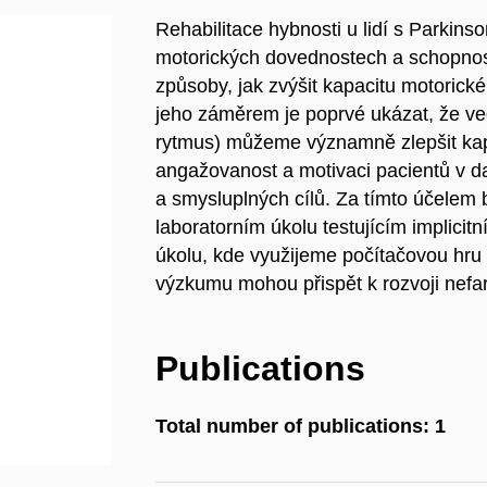
Rehabilitace hybnosti u lidí s Parkins
motorických dovednostech a schopnost
způsoby, jak zvýšit kapacitu motorickéh
jeho záměrem je poprvé ukázat, že ved
rytmus) můžeme významně zlepšit kap
angažovanost a motivaci pacientů v d
a smysluplných cílů. Za tímto účelem
laboratorním úkolu testujícím implicit
úkolu, kde využijeme počítačovou hru
výzkumu mohou přispět k rozvoji nefar
Publications
Total number of publications: 1