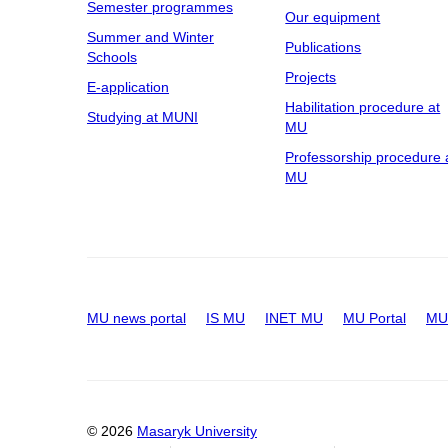
Semester programmes
Our equipment
Summer and Winter
Publications
Schools
Projects
E-application
Habilitation procedure at
Studying at MUNI
MU
Professorship procedure 
MU
MU news portal
IS MU
INET MU
MU Portal
MU 
© 2026
Masaryk University