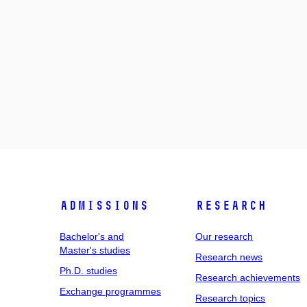
Admissions
Research
Bachelor's and
Our research
Master's studies
Research news
Ph.D. studies
Research achievements
Exchange programmes
Research topics