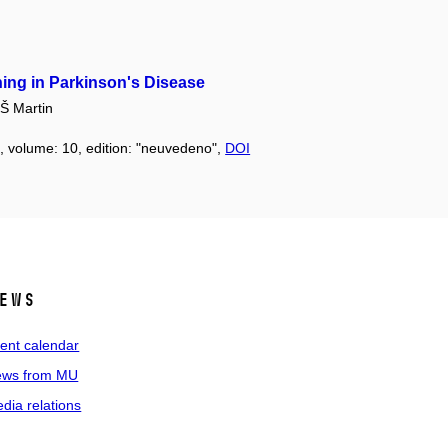
ing in Parkinson's Disease
Š Martin
6, volume: 10, edition: "neuvedeno",
DOI
ews
ent calendar
ws from MU
dia relations