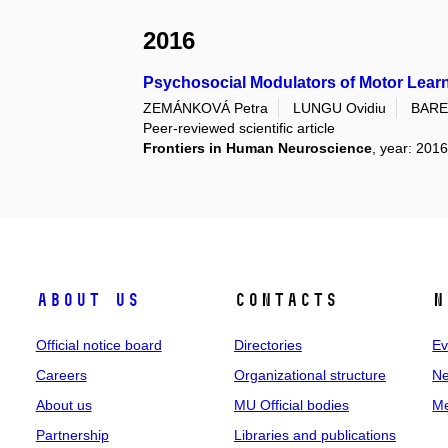
2016
Psychosocial Modulators of Motor Learn
ZEMÁNKOVÁ Petra
LUNGU Ovidiu
BARE
Peer-reviewed scientific article
Frontiers in Human Neuroscience
, year: 201
About us
Contacts
N
Official notice board
Directories
Ev
Careers
Organizational structure
Ne
About us
MU Official bodies
Me
Partnership
Libraries and publications