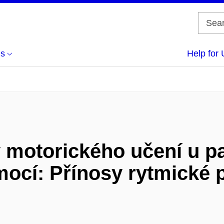
us
Help for 
 motorického učení u pa
ocí: Přínosy rytmické p