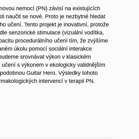
onovou nemocí (PN) závisí na existujících
i naučit se nové. Proto je nezbytné hledat
o učení. Tento projekt je inovativní, protože
le senzorické stimulace (vizuální vodítka,
acitu procedurálního učení tím, že zvýšíme
aném úkolu pomocí sociální interakce
 budeme srovnávat výkon v klasickém
ní učení s výkonem v ekologicky validnějším
 podobnou Guitar Hero. Výsledky tohoto
makologických intervencí v terapii PN.