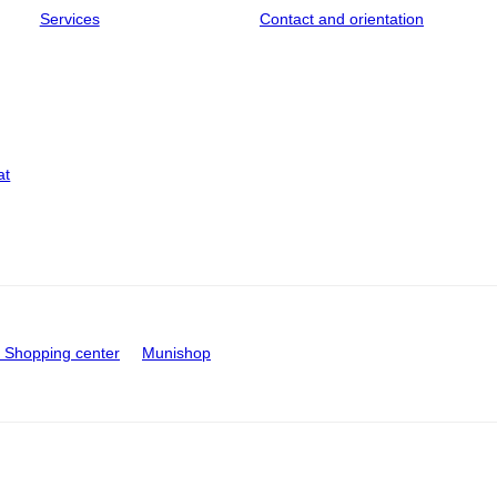
Services
Contact and orientation
at
Shopping center
Munishop