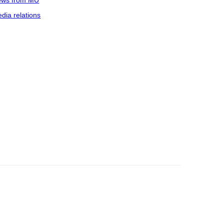
ws from MU
dia relations