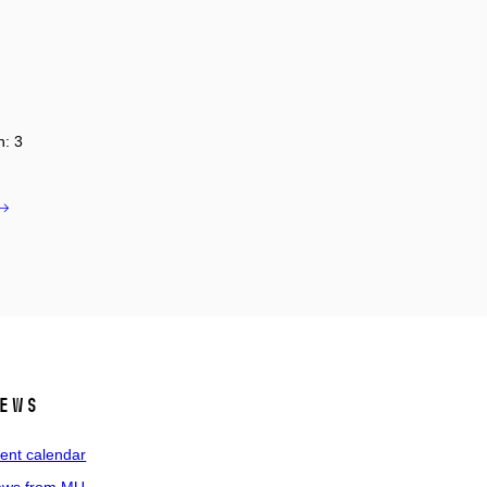
n: 3
ews
ent calendar