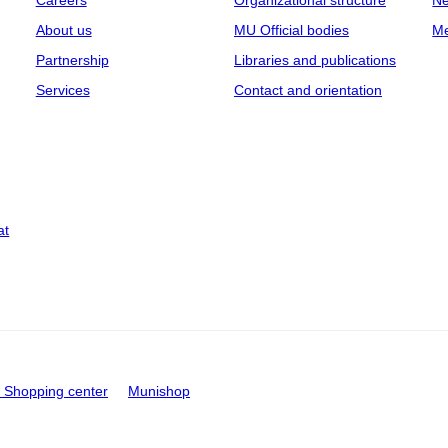
Careers
Organizational structure
Ne
About us
MU Official bodies
Me
Partnership
Libraries and publications
Services
Contact and orientation
at
Shopping center
Munishop