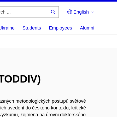
English
Search
...
Ukraine
Students
Employees
Alumni
ETODDIV)
asných metodologických postupů světové
jejich uvedení do českého kontextu, kritické
 výzkumu, zejména na úrovni doktorského