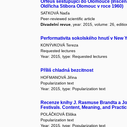
Orfeus sestupující do Olomouce (Inscen
Oldřicha Stibora Olomouc v roce 1960)
SATKOVÁ Naďa
Peer-reviewed scientific article
Divadelní revue
, year: 2015, volume: 26, editio
Performativita sokolského hnutí v New Yo
KONÝVKOVÁ Tereza
Requested lectures
Year: 2015, type: Requested lectures
Příliš chladná bezcitnost
HOFMANOVÁ Jiřina
Popularization text
Year: 2015, type: Popularization text
Recenze knihy J. Rasmuse Brandta a Jo
Festivals. Content, Meaning, and Practi
POLÁČKOVÁ Eliška
Popularization text
Year: 2015, type: Popularization text