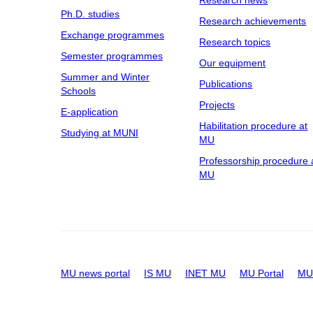
Research news
Ph.D. studies
Research achievements
Exchange programmes
Research topics
Semester programmes
Our equipment
Summer and Winter
Publications
Schools
Projects
E-application
Habilitation procedure at
Studying at MUNI
MU
Professorship procedure 
MU
MU news portal
IS MU
INET MU
MU Portal
MU 