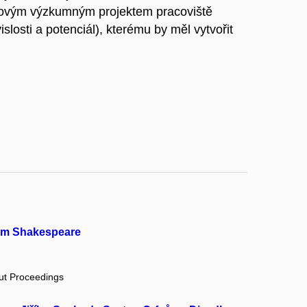
líčovým výzkumným projektem pracoviště
slosti a potenciál), kterému by měl vytvořit
iam Shakespeare
out Proceedings