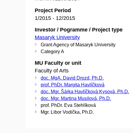
Project Period
1/2015 - 12/2015
Investor / Pogramme / Project type
Masaryk University
Grant Agency of Masaryk University
Category A
MU Faculty or unit
Faculty of Arts
doc. MgA. David Drozd, Ph.D.
prof. PhDr. Margita Havlíčková
doc. Mgr. Šárka Havlíčková Kysová, Ph.D.
doc. Mgr. Martina Musilová, Ph.D.
prof. PhDr. Eva Stehlíková
Mgr. Libor Vodička, Ph.D.