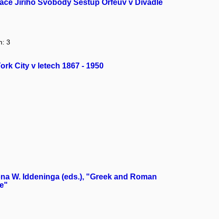
ace Jiřího Svobody Sestup Orfeův v Divadle
n: 3
rk City v letech 1867 - 1950
na W. Iddeninga (eds.), "Greek and Roman
ce"