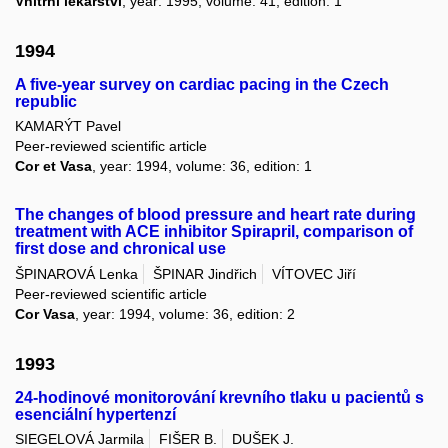
Vnitřní lékařství
, year: 1995, volume: 41, edition: 1
1994
A five-year survey on cardiac pacing in the Czech
republic
KAMARÝT Pavel
Peer-reviewed scientific article
Cor et Vasa
, year: 1994, volume: 36, edition: 1
The changes of blood pressure and heart rate during
treatment with ACE inhibitor Spirapril, comparison of
first dose and chronical use
ŠPINAROVÁ Lenka
ŠPINAR Jindřich
VÍTOVEC Jiří
Peer-reviewed scientific article
Cor Vasa
, year: 1994, volume: 36, edition: 2
1993
24-hodinové monitorování krevního tlaku u pacientů s
esenciální hypertenzí
SIEGELOVÁ Jarmila
FIŠER B.
DUŠEK J.