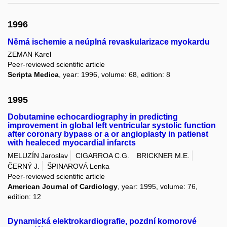
1996
Němá ischemie a neúplná revaskularizace myokardu
ZEMAN Karel
Peer-reviewed scientific article
Scripta Medica
, year: 1996, volume: 68, edition: 8
1995
Dobutamine echocardiography in predicting
improvement in global left ventricular systolic function
after coronary bypass or a or angioplasty in patienst
with healeced myocardial infarcts
MELUZÍN Jaroslav
CIGARROA C.G.
BRICKNER M.E.
ČERNÝ J.
ŠPINAROVÁ Lenka
Peer-reviewed scientific article
American Journal of Cardiology
, year: 1995, volume: 76,
edition: 12
Dynamická elektrokardiografie, pozdní komorové