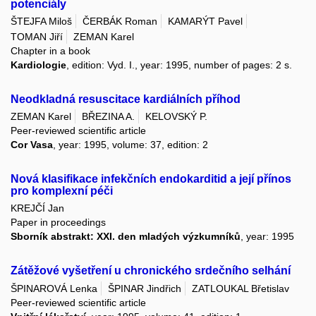
potenciály
ŠTEJFA Miloš
ČERBÁK Roman
KAMARÝT Pavel
TOMAN Jiří
ZEMAN Karel
Chapter in a book
Kardiologie
, edition: Vyd. I., year: 1995, number of pages: 2 s.
Neodkladná resuscitace kardiálních příhod
ZEMAN Karel
BŘEZINA A.
KELOVSKÝ P.
Peer-reviewed scientific article
Cor Vasa
, year: 1995, volume: 37, edition: 2
Nová klasifikace infekčních endokarditid a její přínos
pro komplexní péči
KREJČÍ Jan
Paper in proceedings
Sborník abstrakt: XXI. den mladých výzkumníků
, year: 1995
Zátěžové vyšetření u chronického srdečního selhání
ŠPINAROVÁ Lenka
ŠPINAR Jindřich
ZATLOUKAL Břetislav
Peer-reviewed scientific article