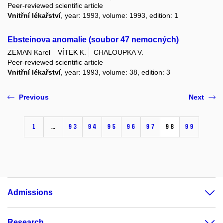
Peer-reviewed scientific article
Vnitřní lékařství
, year: 1993, volume: 1993, edition: 1
Ebsteinova anomalie (soubor 47 nemocných)
ZEMAN Karel
VÍTEK K.
CHALOUPKA V.
Peer-reviewed scientific article
Vnitřní lékařství
, year: 1993, volume: 38, edition: 3
Previous
Next
1
…
93
94
95
96
97
98
99
Admissions
Research