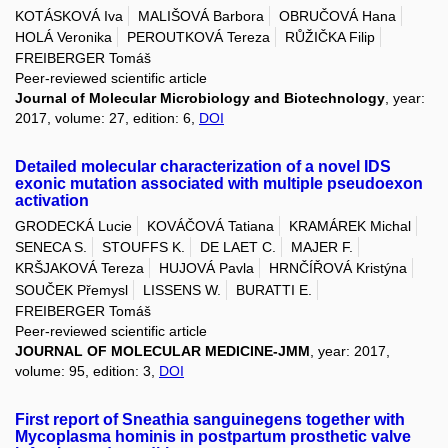
KOTÁSKOVÁ Iva
MALIŠOVÁ Barbora
OBRUČOVÁ Hana
HOLÁ Veronika
PEROUTKOVÁ Tereza
RŮŽIČKA Filip
FREIBERGER Tomáš
Peer-reviewed scientific article
Journal of Molecular Microbiology and Biotechnology
, year:
2017, volume: 27, edition: 6,
DOI
Detailed molecular characterization of a novel IDS
exonic mutation associated with multiple pseudoexon
activation
GRODECKÁ Lucie
KOVÁČOVÁ Tatiana
KRAMÁREK Michal
SENECA S.
STOUFFS K.
DE LAET C.
MAJER F.
KRŠJAKOVÁ Tereza
HUJOVÁ Pavla
HRNČÍŘOVÁ Kristýna
SOUČEK Přemysl
LISSENS W.
BURATTI E.
FREIBERGER Tomáš
Peer-reviewed scientific article
JOURNAL OF MOLECULAR MEDICINE-JMM
, year: 2017,
volume: 95, edition: 3,
DOI
First report of Sneathia sanguinegens together with
Mycoplasma hominis in postpartum prosthetic valve