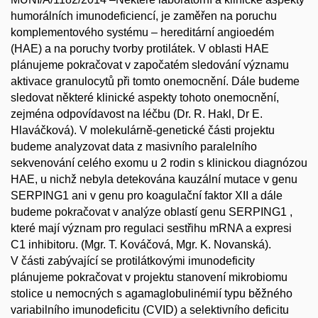
humorálních imunodeficiencí, je zaměřen na poruchu
komplementového systému – hereditární angioedém
(HAE) a na poruchy tvorby protilátek. V oblasti HAE
plánujeme pokračovat v započatém sledování významu
aktivace granulocytů při tomto onemocnění. Dále budeme
sledovat některé klinické aspekty tohoto onemocnění,
zejména odpovídavost na léčbu (Dr. R. Hakl, Dr E.
Hlaváčková). V molekulárně-genetické části projektu
budeme analyzovat data z masivního paralelního
sekvenování celého exomu u 2 rodin s klinickou diagnózou
HAE, u nichž nebyla detekována kauzální mutace v genu
SERPING1 ani v genu pro koagulační faktor XII a dále
budeme pokračovat v analýze oblastí genu SERPING1 ,
které mají význam pro regulaci sestřihu mRNA a expresi
C1 inhibitoru. (Mgr. T. Kováčová, Mgr. K. Novanská).
V části zabývající se protilátkovými imunodeficity
plánujeme pokračovat v projektu stanovení mikrobiomu
stolice u nemocných s agamaglobulinémií typu běžného
variabilního imunodeficitu (CVID) a selektivního deficitu