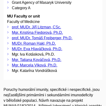
Grant Agency of Masaryk University
Category A
MU Faculty or unit
Faculty of Medicine
prof. MUDr. Jiří Litzman, CSc.
Mgr. Kristýna Fiedorová, Ph.D.
prof. MUDr. Tomáš Freiberger, Ph.D.
MUDr. Roman Hakl, Ph.D.
MUDr. Eva Hlaváčková, Ph.D.
Mgr. Iva Kotásková, Ph.D.
Mgr. Tatiana Kováčová, Ph.D.
Mgr. Marcela Vlková, Ph.D.
Mgr. Katarína Vondrášková
Poruchy humorální imunity, specifické i nespecifické, jsou
nejčastějšími primárními i sekundárními imunodeficity
v bělošské populaci. Návrh navazuje na projekt
MUNI/A/1182/2014 –Některé laboratorní a klinické aspekty