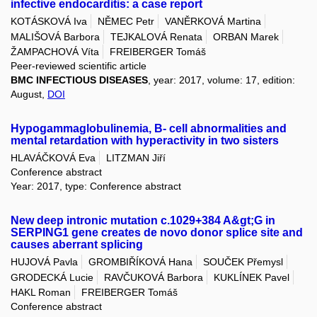
infective endocarditis: a case report
KOTÁSKOVÁ Iva
NĚMEC Petr
VANĚRKOVÁ Martina
MALIŠOVÁ Barbora
TEJKALOVÁ Renata
ORBAN Marek
ŽAMPACHOVÁ Víta
FREIBERGER Tomáš
Peer-reviewed scientific article
BMC INFECTIOUS DISEASES
, year: 2017, volume: 17, edition:
August,
DOI
Hypogammaglobulinemia, B- cell abnormalities and
mental retardation with hyperactivity in two sisters
HLAVÁČKOVÁ Eva
LITZMAN Jiří
Conference abstract
Year: 2017, type: Conference abstract
New deep intronic mutation c.1029+384 A&gt;G in
SERPING1 gene creates de novo donor splice site and
causes aberrant splicing
HUJOVÁ Pavla
GROMBIŘÍKOVÁ Hana
SOUČEK Přemysl
GRODECKÁ Lucie
RAVČUKOVÁ Barbora
KUKLÍNEK Pavel
HAKL Roman
FREIBERGER Tomáš
Conference abstract