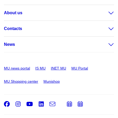
About us
Contacts
News
MU news portal
IS MU
INET MU
MU Portal
MU Shopping center
Munishop
Facebook
Instagram
Youtube
LinkedIn
e-
Add
Add
Email
mail
to
to
calendar
calendar