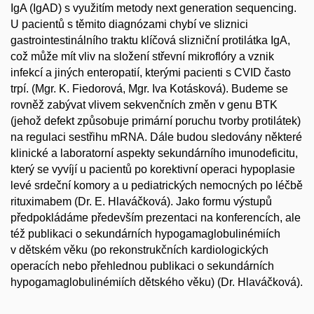
IgA (IgAD) s využitím metody next generation sequencing.
U pacientů s těmito diagnózami chybí ve sliznici
gastrointestinálního traktu klíčová slizniční protilátka IgA,
což může mít vliv na složení střevní mikroflóry a vznik
infekcí a jiných enteropatií, kterými pacienti s CVID často
trpí. (Mgr. K. Fiedorová, Mgr. Iva Kotásková). Budeme se
rovněž zabývat vlivem sekvenčních změn v genu BTK
(jehož defekt způsobuje primární poruchu tvorby protilátek)
na regulaci sestřihu mRNA. Dále budou sledovány některé
klinické a laboratorní aspekty sekundárního imunodeficitu,
který se vyvíjí u pacientů po korektivní operaci hypoplasie
levé srdeční komory a u pediatrických nemocných po léčbě
rituximabem (Dr. E. Hlaváčková). Jako formu výstupů
předpokládáme především prezentaci na konferencích, ale
též publikaci o sekundárních hypogamaglobulinémiích
v dětském věku (po rekonstrukčních kardiologických
operacích nebo přehlednou publikaci o sekundárních
hypogamaglobulinémiích dětského věku) (Dr. Hlaváčková).