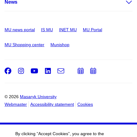
News
MU news portal
IS MU
INET MU
MU Portal
MU Shopping center
Munishop
Facebook
Instagram
Youtube
LinkedIn
e-
Add
Add
Email
mail
to
to
calendar
calendar
© 2026
Masaryk University
Webmaster
Accessibility statement
Cookies
By clicking “Accept Cookies”, you agree to the