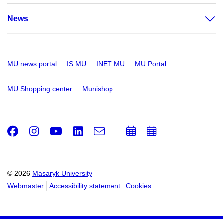
News
MU news portal
IS MU
INET MU
MU Portal
MU Shopping center
Munishop
Facebook
Instagram
Youtube
LinkedIn
e-
Add
Add
Email
mail
to
to
calendar
calendar
© 2026
Masaryk University
Webmaster
Accessibility statement
Cookies