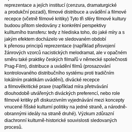
reprezentace a jejích institucí (cenzura, dramaturgické
a produkční pozadí), filmové distribuce a uvádění a filmové
recepce (včetně filmové kritiky) Tyto tři sféry filmové kultury
budoou přitom sledovány z konkrétní perspektivy
kullturního transferu: tedy z hlediska toho, do jaké míry a s
jakým efektem docházelo ve sledovaném období
k přenosu principů reprezentace (například přisvojení
žánrových vzorců nacistických melodramat, ale v opačném
směru také praktiky českých filmařů v německé společnosti
Prag-Film), distribuce a uvádění filmů (prosazování
kontrolovaného distribučního systému proti tradičním
lokálním praktikám uvádění), divácké recepce
a filmověkritické praxe (například míra přetrvávání
dlouhodobě utvářených diváckých preferencí, nebo role
filmové kritiky při diskurzivním vyjednávání mezi koncepty
vnucené říšské kulturní politiky na jedné straně, a národně-
obrannými ideály na straně druhé). Výzkum zdůrazní
diachronní kulturně-historické souvislosti sledovaných
procesů.