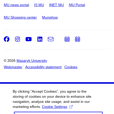
MU news portal
IS MU
INET MU
MU Portal
MU Shopping center
Munishop
Facebook
Instagram
Youtube
LinkedIn
e-
Add
Add
Email
mail
to
to
calendar
calendar
© 2026
Masaryk University
Webmaster
Accessibility statement
Cookies
By clicking “Accept Cookies”, you agree to the
storing of cookies on your device to enhance site
navigation, analyze site usage, and assist in our
marketing efforts.
Cookie Settings