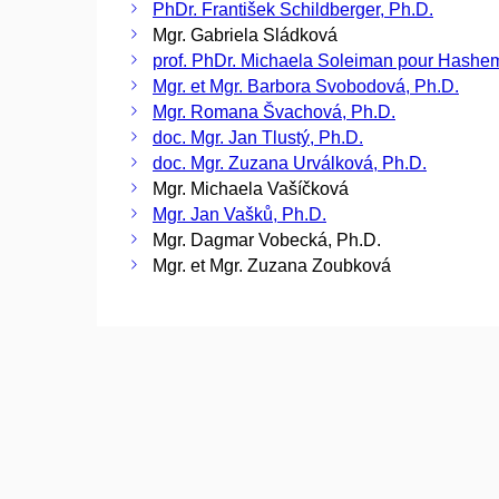
PhDr. František Schildberger, Ph.D.
Mgr. Gabriela Sládková
prof. PhDr. Michaela Soleiman pour Hashem
Mgr. et Mgr. Barbora Svobodová, Ph.D.
Mgr. Romana Švachová, Ph.D.
doc. Mgr. Jan Tlustý, Ph.D.
doc. Mgr. Zuzana Urválková, Ph.D.
Mgr. Michaela Vašíčková
Mgr. Jan Vašků, Ph.D.
Mgr. Dagmar Vobecká, Ph.D.
Mgr. et Mgr. Zuzana Zoubková