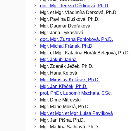
doc. Mgr. Tereza Dědinová, Ph.D.
Mgr. et Mgr. Vladimíra Derková, Ph.D.
Mgr. Pavlína Dušková, Ph.D.
Mgr. Dagmar Dvořáková
Mgr. Jana Dykastová
doc. Mgr. Zuzana Fonioková, Ph.D.
Mgr. Michal Fránek, Ph.D.
Mgr. et Mgr. Katarína Horák Belejová, Ph.D.
Mgr. Jakub Jarina
Mgr. Zdeněk Ježek, Ph.D.
Mgr. Hana Kólová
Mgr. Miroslav Kotásek, Ph.D.
Mgr. Jan Křeček, Ph.D.
prof. PhDr. Lubomír Machala, CSc.
Mgr. Dime Mitrevski
Mgr. Marie Mokrá, Ph.D.
Mgr. et Mgr. et Mgr. Luisa Pavlíková
Mgr. Jan Pišna, Ph.D.
Mgr. Martina Salhiová, Ph.D.