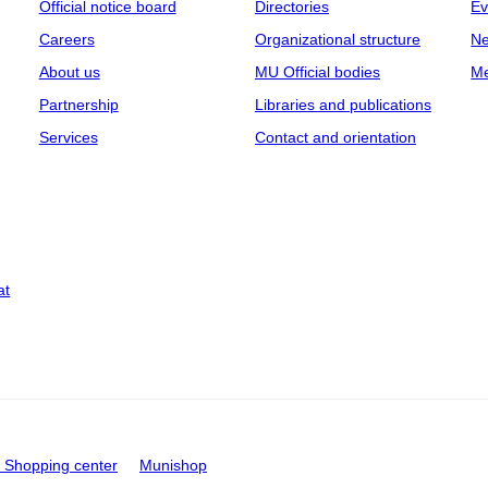
Official notice board
Directories
Ev
Careers
Organizational structure
Ne
About us
MU Official bodies
Me
Partnership
Libraries and publications
Services
Contact and orientation
at
Shopping center
Munishop