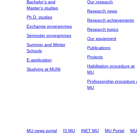
Bachelor's and
Our research
Master's studies
Research news
Ph.D. studies
Research achievements
Exchange programmes
Research topics
Semester programmes
Our equipment
Summer and Winter
Publications
Schools
Projects
E-application
Habilitation procedure at
Studying at MUNI
MU
Professorship procedure 
MU
MU news portal
IS MU
INET MU
MU Portal
MU 