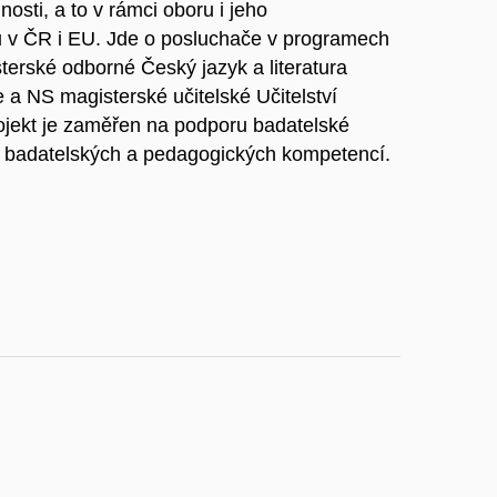
osti, a to v rámci oboru i jeho
hů v ČR i EU. Jde o posluchače v programech
terské odborné Český jazyk a literatura
 a NS magisterské učitelské Učitelství
rojekt je zaměřen na podporu badatelské
oj badatelských a pedagogických kompetencí.