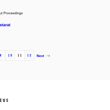
out Proceedings
starat
9
10
11
12
Next
ews