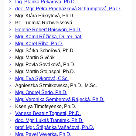
Ing. Blanka Pekárová, Ph.D.
doc. Mgr. Petra Procházková Schrumpfová, Ph.D.
Mgr. Klára Přikrylová, Ph.D.
Bc. Ľudmila Richweissová
Helene Robert Boisivon, Ph.D.
Mgr. Kamil Růžička, Dr. rer. nat.
Mgr. Karel Říha, Ph.D.
Mgr. Šárka Schořová, Ph.D.
Mgr. Martin Sivčák
Mgr. Pavla Sováková, Ph.D.
Mgr. Martin Stojaspal, Ph.D.
Mgr. Eva Sýkorová, CSc.
Agnieszka Szmitkowska, Ph.D., M.Sc.
Mgr. Ondrej Šedo, Ph.D.
Mgr. Veronika Šemberová Rájecká, Ph.D.
Kseniya Timofeyenko, Ph.D.
Vanesa Beatriz Tognetti, Ph.D.
doc. Mgr. Lukáš Trantírek, Ph.D.
prof. Mgr. Štěpánka Vaňáčová, Ph.D.
Mgr. Pavel Veverka, Ph.D.