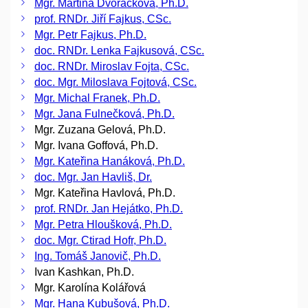
Mgr. Martina Dvořáčková, Ph.D.
prof. RNDr. Jiří Fajkus, CSc.
Mgr. Petr Fajkus, Ph.D.
doc. RNDr. Lenka Fajkusová, CSc.
doc. RNDr. Miroslav Fojta, CSc.
doc. Mgr. Miloslava Fojtová, CSc.
Mgr. Michal Franek, Ph.D.
Mgr. Jana Fulnečková, Ph.D.
Mgr. Zuzana Gelová, Ph.D.
Mgr. Ivana Goffová, Ph.D.
Mgr. Kateřina Hanáková, Ph.D.
doc. Mgr. Jan Havliš, Dr.
Mgr. Kateřina Havlová, Ph.D.
prof. RNDr. Jan Hejátko, Ph.D.
Mgr. Petra Hloušková, Ph.D.
doc. Mgr. Ctirad Hofr, Ph.D.
Ing. Tomáš Janovič, Ph.D.
Ivan Kashkan, Ph.D.
Mgr. Karolína Kolářová
Mgr. Hana Kubušová, Ph.D.