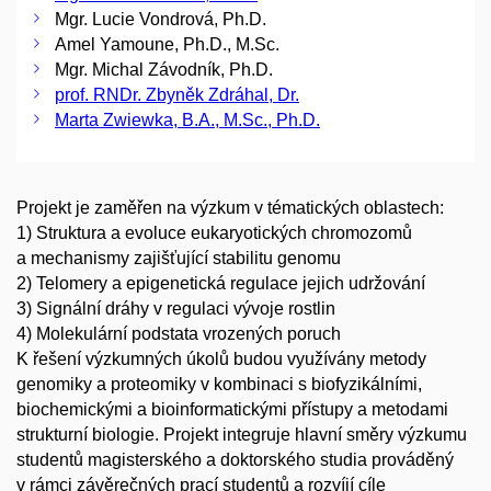
Mgr. Lucie Vondrová, Ph.D.
Amel Yamoune, Ph.D., M.Sc.
Mgr. Michal Závodník, Ph.D.
prof. RNDr. Zbyněk Zdráhal, Dr.
Marta Zwiewka, B.A., M.Sc., Ph.D.
Projekt je zaměřen na výzkum v tématických oblastech:
1) Struktura a evoluce eukaryotických chromozomů
a mechanismy zajišťující stabilitu genomu
2) Telomery a epigenetická regulace jejich udržování
3) Signální dráhy v regulaci vývoje rostlin
4) Molekulární podstata vrozených poruch
K řešení výzkumných úkolů budou využívány metody
genomiky a proteomiky v kombinaci s biofyzikálními,
biochemickými a bioinformatickými přístupy a metodami
strukturní biologie. Projekt integruje hlavní směry výzkumu
studentů magisterského a doktorského studia prováděný
v rámci závěrečných prací studentů a rozvíjí cíle