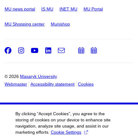
MU news portal
IS MU
INET MU
MU Portal
MU Shopping center
Munishop
Facebook
Instagram
Youtube
LinkedIn
e-
Add
Add
Email
mail
to
to
calendar
calendar
© 2026
Masaryk University
Webmaster
Accessibility statement
Cookies
By clicking “Accept Cookies”, you agree to the
storing of cookies on your device to enhance site
navigation, analyze site usage, and assist in our
marketing efforts.
Cookie Settings