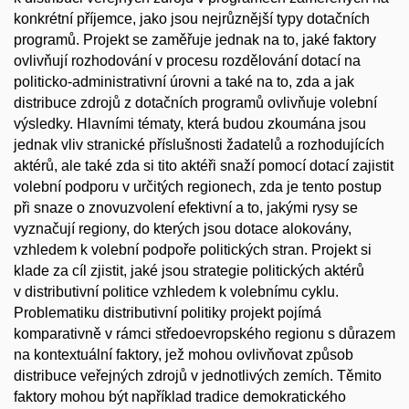
konkrétní příjemce, jako jsou nejrůznější typy dotačních
programů. Projekt se zaměřuje jednak na to, jaké faktory
ovlivňují rozhodování v procesu rozdělování dotací na
politicko-administrativní úrovni a také na to, zda a jak
distribuce zdrojů z dotačních programů ovlivňuje volební
výsledky. Hlavními tématy, která budou zkoumána jsou
jednak vliv stranické příslušnosti žadatelů a rozhodujících
aktérů, ale také zda si tito aktéři snaží pomocí dotací zajistit
volební podporu v určitých regionech, zda je tento postup
při snaze o znovuzvolení efektivní a to, jakými rysy se
vyznačují regiony, do kterých jsou dotace alokovány,
vzhledem k volební podpoře politických stran. Projekt si
klade za cíl zjistit, jaké jsou strategie politických aktérů
v distributivní politice vzhledem k volebnímu cyklu.
Problematiku distributivní politiky projekt pojímá
komparativně v rámci středoevropského regionu s důrazem
na kontextuální faktory, jež mohou ovlivňovat způsob
distribuce veřejných zdrojů v jednotlivých zemích. Těmito
faktory mohou být například tradice demokratického