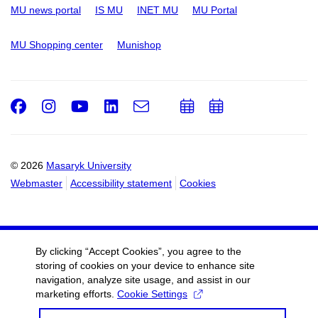
MU news portal
IS MU
INET MU
MU Portal
MU Shopping center
Munishop
Facebook
Instagram
Youtube
LinkedIn
e-
Add
Add
Email
mail
to
to
calendar
calendar
© 2026
Masaryk University
Webmaster
Accessibility statement
Cookies
By clicking “Accept Cookies”, you agree to the
storing of cookies on your device to enhance site
navigation, analyze site usage, and assist in our
marketing efforts.
Cookie Settings