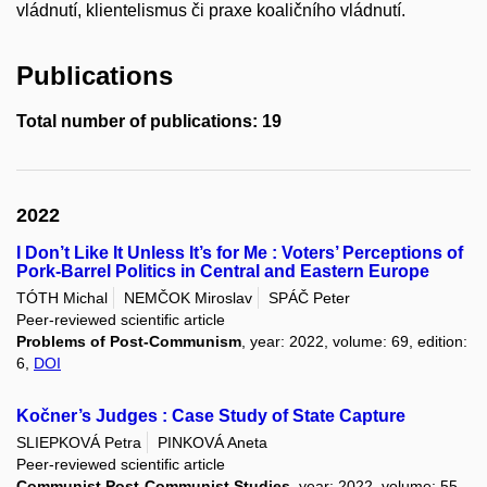
vládnutí, klientelismus či praxe koaličního vládnutí.
Publications
Total number of publications: 19
2022
I Don’t Like It Unless It’s for Me : Voters’ Perceptions of
Pork-Barrel Politics in Central and Eastern Europe
TÓTH Michal
NEMČOK Miroslav
SPÁČ Peter
Peer-reviewed scientific article
Problems of Post-Communism
, year: 2022, volume: 69, edition:
6,
DOI
Kočner’s Judges : Case Study of State Capture
SLIEPKOVÁ Petra
PINKOVÁ Aneta
Peer-reviewed scientific article
Communist Post-Communist Studies
, year: 2022, volume: 55,