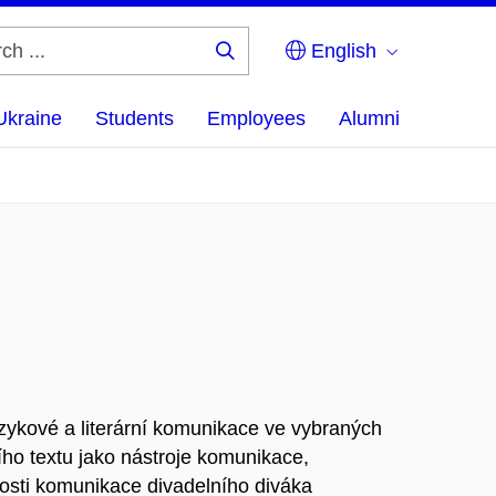
English
Search
...
Ukraine
Students
Employees
Alumni
azykové a literární komunikace ve vybraných
ního textu jako nástroje komunikace,
ičnosti komunikace divadelního diváka