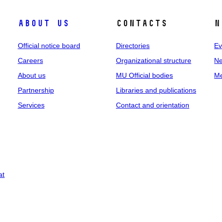
About us
Contacts
N
Official notice board
Directories
Ev
Careers
Organizational structure
Ne
About us
MU Official bodies
Me
Partnership
Libraries and publications
Services
Contact and orientation
at