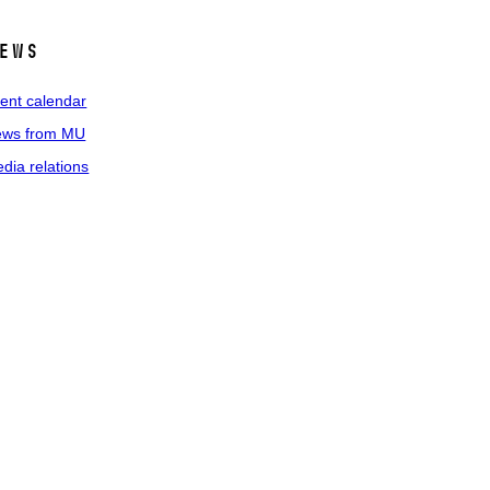
ews
ent calendar
ws from MU
dia relations