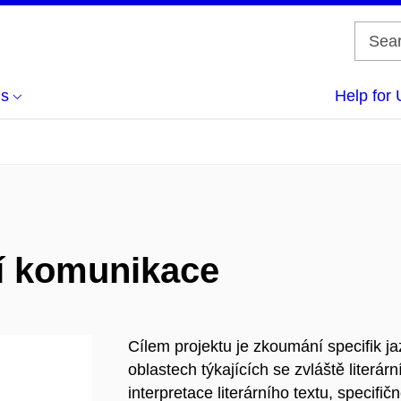
us
Help for 
ní komunikace
Cílem projektu je zkoumání specifik j
oblastech týkajících se zvláště literár
interpretace literárního textu, specif