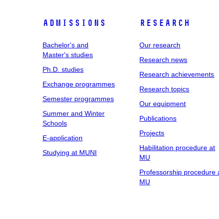
Admissions
Research
Bachelor's and
Our research
Master's studies
Research news
Ph.D. studies
Research achievements
Exchange programmes
Research topics
Semester programmes
Our equipment
Summer and Winter
Publications
Schools
Projects
E-application
Habilitation procedure at
Studying at MUNI
MU
Professorship procedure 
MU