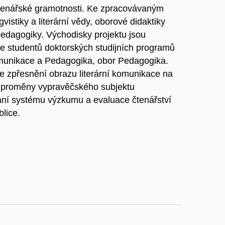
tenářské gramotnosti. Ke zpracovávaným
vistiky a literární vědy, oborové didaktiky
pedagogiky. Východisky projektu jsou
ce studentů doktorských studijních programů
komunikace a Pedagogika, obor Pedagogika.
e zpřesnění obrazu literární komunikace na
r, proměny vypravěčského subjektu
vání systému výzkumu a evaluace čtenářství
lice.