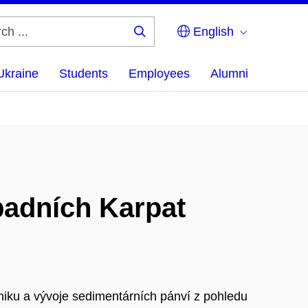
English
Search
...
Ukraine
Students
Employees
Alumni
padních Karpat
niku a vývoje sedimentárních pánví z pohledu