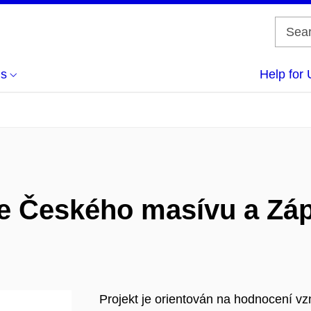
us
Help for 
e Českého masívu a Zá
Projekt je orientován na hodnocení vz