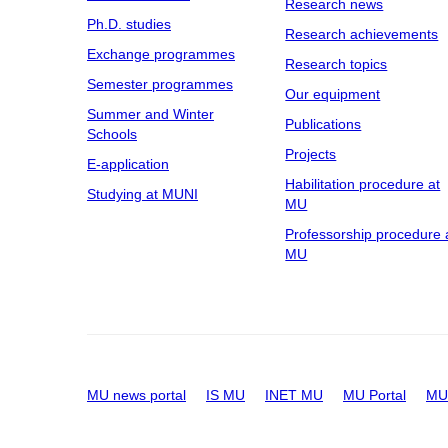
Research news
Ph.D. studies
Research achievements
Exchange programmes
Research topics
Semester programmes
Our equipment
Summer and Winter
Publications
Schools
Projects
E-application
Habilitation procedure at
Studying at MUNI
MU
Professorship procedure 
MU
MU news portal
IS MU
INET MU
MU Portal
MU 