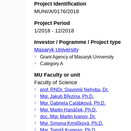
Project Identification
MUNI/A/0176/2018
Project Period
1/2018 - 12/2018
Investor / Pogramme / Project type
Masaryk University
Grant Agency of Masaryk University
Category A
MU Faculty or unit
Faculty of Science
prof. RNDr. Slavomír Nehyba, Dr.
Mgr. Jakub Březina, Ph.D.
Mgr. Gabriela Calábková, Ph.D.
Mgr. Martin Hanáček, Ph.D.
doc. Mgr. Martin Ivanov, Dr.
Mgr. Simona Krmíčková, Ph.D.
Mgr. Tomáš Kumpan, Ph.D.