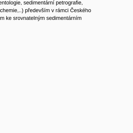
ntologie, sedimentární petrografie,
eochemie,..) především v rámci Českého
em ke srovnatelným sedimentárním