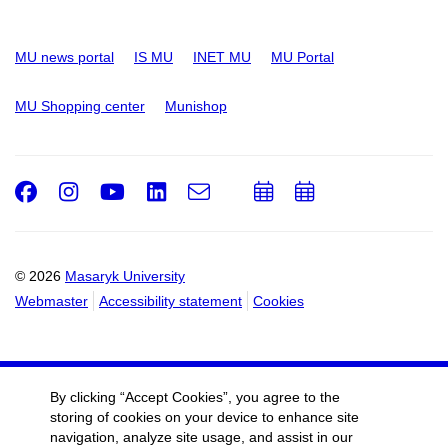
MU news portal
IS MU
INET MU
MU Portal
MU Shopping center
Munishop
Facebook
Instagram
Youtube
LinkedIn
e-
Add
Add
Email
mail
to
to
calendar
calendar
© 2026
Masaryk University
Webmaster
Accessibility statement
Cookies
By clicking “Accept Cookies”, you agree to the
storing of cookies on your device to enhance site
navigation, analyze site usage, and assist in our