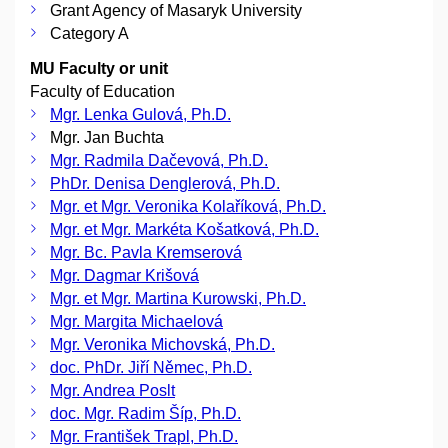
Grant Agency of Masaryk University
Category A
MU Faculty or unit
Faculty of Education
Mgr. Lenka Gulová, Ph.D.
Mgr. Jan Buchta
Mgr. Radmila Dačevová, Ph.D.
PhDr. Denisa Denglerová, Ph.D.
Mgr. et Mgr. Veronika Kolaříková, Ph.D.
Mgr. et Mgr. Markéta Košatková, Ph.D.
Mgr. Bc. Pavla Kremserová
Mgr. Dagmar Krišová
Mgr. et Mgr. Martina Kurowski, Ph.D.
Mgr. Margita Michaelová
Mgr. Veronika Michovská, Ph.D.
doc. PhDr. Jiří Němec, Ph.D.
Mgr. Andrea Poslt
doc. Mgr. Radim Šíp, Ph.D.
Mgr. František Trapl, Ph.D.