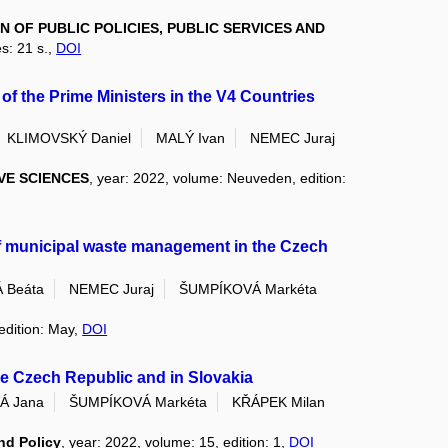
 OF PUBLIC POLICIES, PUBLIC SERVICES AND
s: 21 s.,
DOI
f the Prime Ministers in the V4 Countries
KLIMOVSKÝ Daniel
MALÝ Ivan
NEMEC Juraj
VE SCIENCES
, year: 2022, volume: Neuveden, edition:
 of municipal waste management in the Czech
 Beáta
NEMEC Juraj
ŠUMPÍKOVÁ Markéta
edition: May,
DOI
e Czech Republic and in Slovakia
Á Jana
ŠUMPÍKOVÁ Markéta
KŘÁPEK Milan
nd Policy
, year: 2022, volume: 15, edition: 1,
DOI