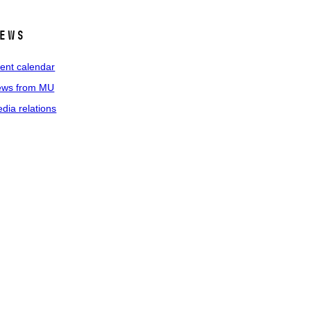
ews
ent calendar
ws from MU
dia relations