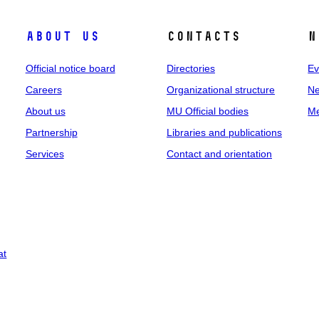
About us
Contacts
N
Official notice board
Directories
Ev
Careers
Organizational structure
Ne
About us
MU Official bodies
Me
Partnership
Libraries and publications
Services
Contact and orientation
at