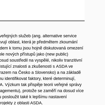
eřejných služeb (ang. alternative service
vují oblast, která je předmětem zkoumání
odem k tomu jsou hojně diskutovaná omezení
le nových přístupů jako (new public)
d soustředil na vyspělé, nikoliv tranzitivní
tující znalosti a zkušenosti s ASDA ve
důrazem na Česko a Slovensko) a na základě
identifikovat faktory, které determinují,
. Výzkum tak přispěje teorii veřejné správy
anagementu), protože se zaměří na dosud více
posloužit také k lepšímu nastavení
rojekty z oblasti ASDA.