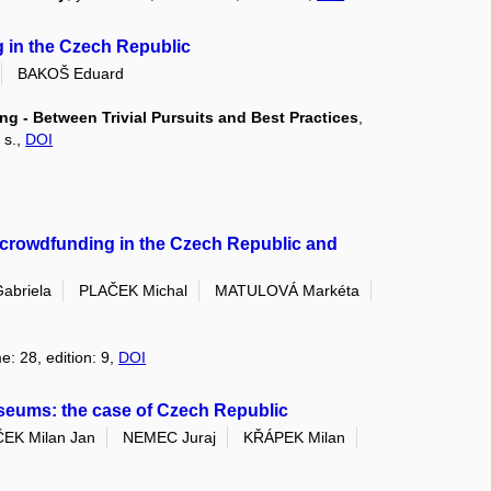
g in the Czech Republic
BAKOŠ Eduard
ing - Between Trivial Pursuits and Best Practices
,
 s.,
DOI
: crowdfunding in the Czech Republic and
abriela
PLAČEK Michal
MATULOVÁ Markéta
e: 28, edition: 9,
DOI
eums: the case of Czech Republic
EK Milan Jan
NEMEC Juraj
KŘÁPEK Milan