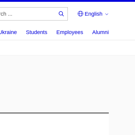
English
Search
...
Ukraine
Students
Employees
Alumni