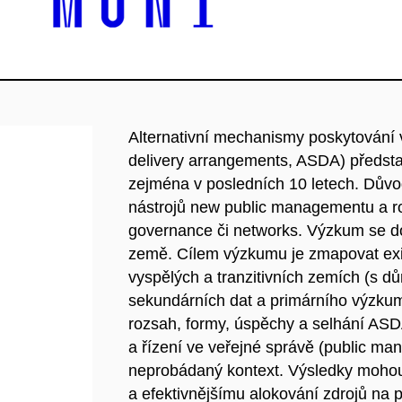
Alternativní mechanismy poskytování v
delivery arrangements, ASDA) předsta
zejména v posledních 10 letech. Dův
nástrojů new public managementu a ro
governance či networks. Výzkum se dosu
země. Cílem výzkumu je zmapovat exis
vyspělých a tranzitivních zemích (s 
sekundárních dat a primárního výzkumu 
rozsah, formy, úspěchy a selhání ASDA
a řízení ve veřejné správě (public m
neprobádaný kontext. Výsledky mohou 
a efektivnějšímu alokování zdrojů na p