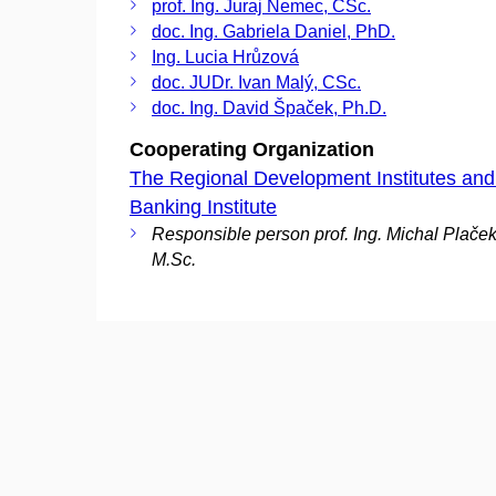
prof. Ing. Juraj Nemec, CSc.
doc. Ing. Gabriela Daniel, PhD.
Ing. Lucia Hrůzová
doc. JUDr. Ivan Malý, CSc.
doc. Ing. David Špaček, Ph.D.
Cooperating Organization
The Regional Development Institutes and
Banking Institute
Responsible person prof. Ing. Michal Plaček
M.Sc.