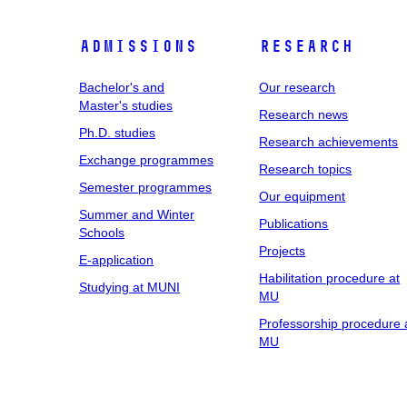
Admissions
Research
Bachelor's and
Our research
Master's studies
Research news
Ph.D. studies
Research achievements
Exchange programmes
Research topics
Semester programmes
Our equipment
Summer and Winter
Publications
Schools
Projects
E-application
Habilitation procedure at
Studying at MUNI
MU
Professorship procedure 
MU