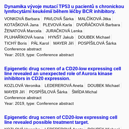
Dynamika vývoje mutací TP53 u pacientů s chronickou
lymfocytární keukémií během léčby BCR inhibitory.
VONKOVÁ Barbara
PAVLOVÁ Šárka
MALČÍKOVÁ Jitka
KOTAŠKOVÁ Jana
PLEVOVÁ Karla
DVOŘÁČKOVÁ Barbara
ŽENATOVÁ Marcela
JURAČKOVÁ Lenka
PLUHAŘÍKOVÁ Ivana
HYNŠT Jakub
DOUBEK Michael
TICHÝ Boris
PÁL Karol
MAYER Jiří
POSPÍŠILOVÁ Šárka
Conference abstract
Year: 2019, type: Conference abstract
Epigenetic drug screen of a CD20-low expressing cell
line revealed an unexpected role of Aurora kinase
inhibitors in CD20 expression.
KOZLOVÁ Veronika
LEDEREROVÁ Aneta
DOUBEK Michael
MAYER Jiří
POSPÍŠILOVÁ Šárka
ŠMÍDA Michal
Conference abstract
Year: 2019, type: Conference abstract
Epigenetic drug screen of CD20-low expressing cell
line revealed possible treatment target.