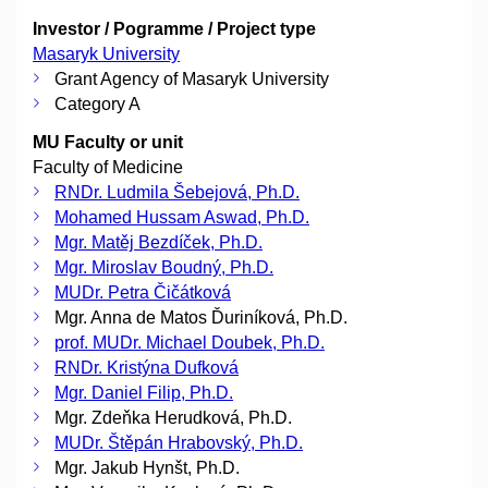
Investor / Pogramme / Project type
Masaryk University
Grant Agency of Masaryk University
Category A
MU Faculty or unit
Faculty of Medicine
RNDr. Ludmila Šebejová, Ph.D.
Mohamed Hussam Aswad, Ph.D.
Mgr. Matěj Bezdíček, Ph.D.
Mgr. Miroslav Boudný, Ph.D.
MUDr. Petra Čičátková
Mgr. Anna de Matos Ďuriníková, Ph.D.
prof. MUDr. Michael Doubek, Ph.D.
RNDr. Kristýna Dufková
Mgr. Daniel Filip, Ph.D.
Mgr. Zdeňka Herudková, Ph.D.
MUDr. Štěpán Hrabovský, Ph.D.
Mgr. Jakub Hynšt, Ph.D.