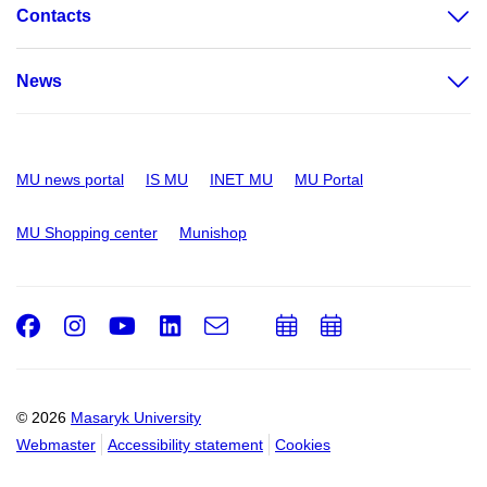
Contacts
News
MU news portal
IS MU
INET MU
MU Portal
MU Shopping center
Munishop
Facebook
Instagram
Youtube
LinkedIn
e-
Add
Add
Email
mail
to
to
calendar
calendar
© 2026
Masaryk University
Webmaster
Accessibility statement
Cookies