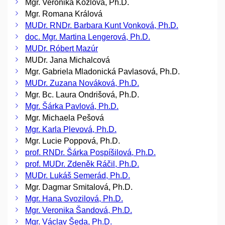
Mgr. Veronika Kozlová, Ph.D.
Mgr. Romana Králová
MUDr. RNDr. Barbara Kunt Vonková, Ph.D.
doc. Mgr. Martina Lengerová, Ph.D.
MUDr. Róbert Mazúr
MUDr. Jana Michalcová
Mgr. Gabriela Mladonická Pavlasová, Ph.D.
MUDr. Zuzana Nováková, Ph.D.
Mgr. Bc. Laura Ondrišová, Ph.D.
Mgr. Šárka Pavlová, Ph.D.
Mgr. Michaela Pešová
Mgr. Karla Plevová, Ph.D.
Mgr. Lucie Poppová, Ph.D.
prof. RNDr. Šárka Pospíšilová, Ph.D.
prof. MUDr. Zdeněk Ráčil, Ph.D.
MUDr. Lukáš Semerád, Ph.D.
Mgr. Dagmar Smitalová, Ph.D.
Mgr. Hana Svozilová, Ph.D.
Mgr. Veronika Šandová, Ph.D.
Mgr. Václav Šeda, Ph.D.