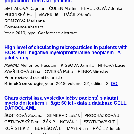
population from CML patients.
SMITALOVÁ Dagmar
ČULEN Martin
HERUDKOVÁ Zdeňka
BUDINSKÁ Eva
MAYER Jiří
RÁČIL Zdeněk
ROMŽOVÁ Marianna
Conference abstract
Year: 2019, type: Conference abstract
High level of circulat ing microparticles in patients with
BCR/ ABL negative myeloproliferative neoplasm - A
pilot study
ASWAD Mohamed Hussam
KISSOVÁ Jarmila
ŘÍHOVÁ Lucie
ZAVŘELOVÁ Jiřina
OVESNÁ Petra
PENKA Miroslav
Peer-reviewed scientific article
Klinická onkologie
, year: 2019, volume: 32, edition: 2,
DOI
Charakteristika a výsledky léčby pacientů s akutní
myeloidní leukemií _&gt; 60 let - data z databáze CELL
DATOOL AML
ŠUSTKOVÁ Zuzana
SEMERÁD Lukáš
PROCHÁZKOVÁ J.
CETKOVSKÝ Petr
ŽÁK P.
NOVÁK J.
SZOTKOWSKI T.
KOŘÍSTEK Z.
BUREŠOVÁ L.
MAYER Jiří
RÁČIL Zdeněk