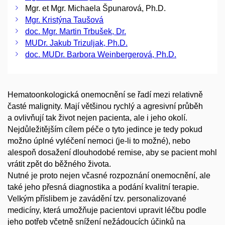
Mgr. et Mgr. Michaela Špunarová, Ph.D.
Mgr. Kristýna Taušová
doc. Mgr. Martin Trbušek, Dr.
MUDr. Jakub Trizuljak, Ph.D.
doc. MUDr. Barbora Weinbergerová, Ph.D.
Hematoonkologická onemocnění se řadí mezi relativně
časté malignity. Mají většinou rychlý a agresivní průběh
a ovlivňují tak život nejen pacienta, ale i jeho okolí.
Nejdůležitějším cílem péče o tyto jedince je tedy pokud
možno úplné vyléčení nemoci (je-li to možné), nebo
alespoň dosažení dlouhodobé remise, aby se pacient mohl
vrátit zpět do běžného života.
Nutné je proto nejen včasné rozpoznání onemocnění, ale
také jeho přesná diagnostika a podání kvalitní terapie.
Velkým příslibem je zavádění tzv. personalizované
medicíny, která umožňuje pacientovi upravit léčbu podle
jeho potřeb včetně snížení nežádoucích účinků na