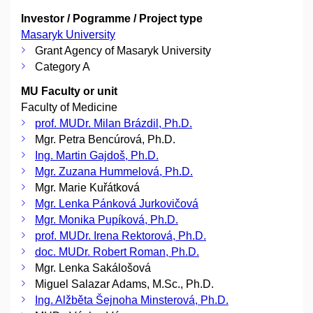
Investor / Pogramme / Project type
Masaryk University
Grant Agency of Masaryk University
Category A
MU Faculty or unit
Faculty of Medicine
prof. MUDr. Milan Brázdil, Ph.D.
Mgr. Petra Bencúrová, Ph.D.
Ing. Martin Gajdoš, Ph.D.
Mgr. Zuzana Hummelová, Ph.D.
Mgr. Marie Kuřátková
Mgr. Lenka Pánková Jurkovičová
Mgr. Monika Pupíková, Ph.D.
prof. MUDr. Irena Rektorová, Ph.D.
doc. MUDr. Robert Roman, Ph.D.
Mgr. Lenka Sakálošová
Miguel Salazar Adams, M.Sc., Ph.D.
Ing. Alžběta Šejnoha Minsterová, Ph.D.