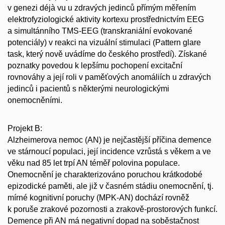
v genezi déjà vu u zdravých jedinců přímým měřením
elektrofyziologické aktivity kortexu prostřednictvím EEG
a simultánního TMS-EEG (transkraniální evokované
potenciály) v reakci na vizuální stimulaci (Pattern glare
task, který nově uvádíme do českého prostředí). Získané
poznatky povedou k lepšímu pochopení excitační
rovnováhy a její roli v paměťových anomáliích u zdravých
jedinců i pacientů s některými neurologickými
onemocněními.
Projekt B:
Alzheimerova nemoc (AN) je nejčastější příčina demence
ve stárnoucí populaci, její incidence vzrůstá s věkem a ve
věku nad 85 let trpí AN téměř polovina populace.
Onemocnění je charakterizováno poruchou krátkodobé
epizodické paměti, ale již v časném stádiu onemocnění, tj.
mírné kognitivní poruchy (MPK-AN) dochází rovněž
k poruše zrakové pozornosti a zrakově-prostorových funkcí.
Demence při AN má negativní dopad na soběstačnost