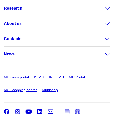
Research
About us
Contacts
News
MU news portal
IS MU
INET MU
MU Portal
MU Shopping center
Munishop
Facebook
Instagram
Youtube
LinkedIn
e-
Add
Add