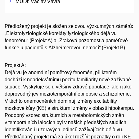
MUDr. Václav Vávra
Předložený projekt je složen ze dvou výzkumných záměrů:
„Elektrofyziologické koreláty fyziologického déjà vu
fenoménu“ (Projekt A) a „Zraková pozornost a paměťové
funkce u pacientů s Alzheimerovou nemocí“ (Projekt B).
Projekt A:
Déjà vu je anomální paměťový fenomén, při kterém
dochází k neadekvátnímu pocitu familiarity nově zažívané
situace. Vyskytuje se u většiny zdravé populace, ale i jako
doprovodný jev meziotemporální epilepsie a schizofrenie.
V těchto onemocněních dominují změny excitability
mozkové kůry (KE) a strukturní změny v oblasti hipokampu.
Podobný vzorec strukturních a metabolomických změn
v temporálních lalocích byl v našich předešlých studiích
identifikován i u zdravých jedinců zažívajících déjà vu.
Předkládaný projekt má za úkol rozšířit poznatky o roli KE