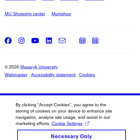
MU Shopping center
Munishop
Facebook
Instagram
Youtube
LinkedIn
e-
Add
Add
Email
mail
to
to
calendar
calendar
© 2026
Masaryk University
Webmaster
Accessibility statement
Cookies
By clicking “Accept Cookies”, you agree to the
storing of cookies on your device to enhance site
navigation, analyze site usage, and assist in our
marketing efforts.
Cookie Settings
Necessary Only