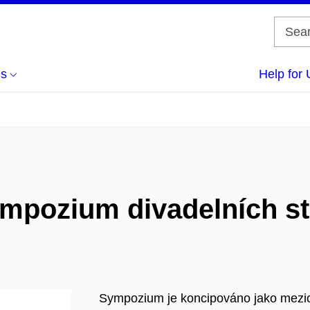
us
Help for 
mpozium divadelních st
Sympozium je koncipováno jako mezio