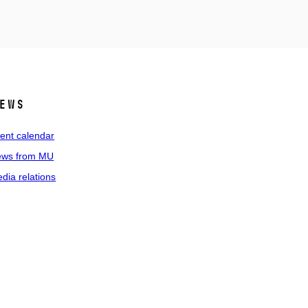
ews
ent calendar
ws from MU
dia relations