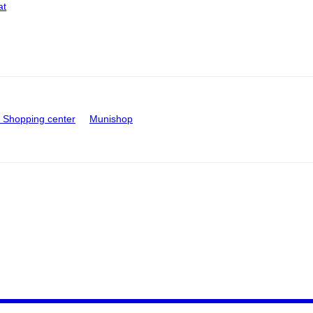
at
Shopping center
Munishop