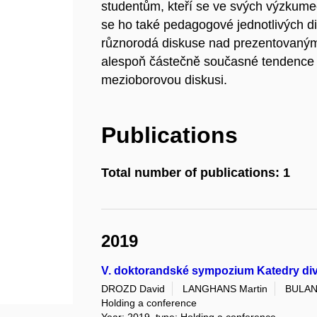
studentům, kteří se ve svých výzkume
se ho také pedagogové jednotlivých d
různorodá diskuse nad prezentovaným
alespoň částečně současné tendence v
mezioborovou diskusi.
Publications
Total number of publications: 1
2019
V. doktorandské sympozium Katedry div
DROZD David
LANGHANS Martin
BULAN
Holding a conference
Year: 2019, type: Holding a conference