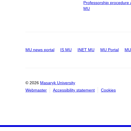
Professorship procedure 
MU
MU news portal
IS MU
INET MU
MU Portal
MU 
© 2026
Masaryk University
Webmaster
Accessibility statement
Cookies