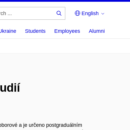
English
Search
...
Ukraine
Students
Employees
Alumni
udií
borové a je určeno postgraduálním