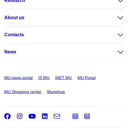
Research
About us
Contacts
News
MU news portal
IS MU
INET MU
MU Portal
MU Shopping center
Munishop
Facebook
Instagram
Youtube
LinkedIn
e-
Add
Add
Email
mail
to
to