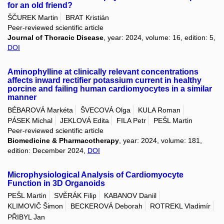
for an old friend?
ŠČUREK Martin
BRAT Kristián
Peer-reviewed scientific article
Journal of Thoracic Disease
, year: 2024, volume: 16, edition: 5,
DOI
Aminophylline at clinically relevant concentrations
affects inward rectifier potassium current in healthy
porcine and failing human cardiomyocytes in a similar
manner
BÉBAROVÁ Markéta
ŠVECOVÁ Olga
KULA Roman
PÁSEK Michal
JEKLOVÁ Edita
FILA Petr
PEŠL Martin
Peer-reviewed scientific article
Biomedicine & Pharmacotherapy
, year: 2024, volume: 181,
edition: December 2024,
DOI
Microphysiological Analysis of Cardiomyocyte
Function in 3D Organoids
PEŠL Martin
SVĚRÁK Filip
KABANOV Daniil
KLIMOVIČ Šimon
BECKEROVÁ Deborah
ROTREKL Vladimír
PŘIBYL Jan