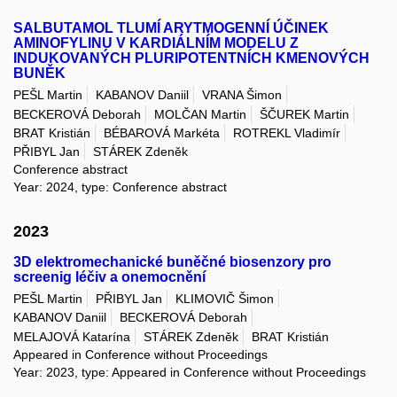
SALBUTAMOL TLUMÍ ARYTMOGENNÍ ÚČINEK
AMINOFYLINU V KARDIÁLNÍM MODELU Z
INDUKOVANÝCH PLURIPOTENTNÍCH KMENOVÝCH
BUNĚK
PEŠL Martin
KABANOV Daniil
VRANA Šimon
BECKEROVÁ Deborah
MOLČAN Martin
ŠČUREK Martin
BRAT Kristián
BÉBAROVÁ Markéta
ROTREKL Vladimír
PŘIBYL Jan
STÁREK Zdeněk
Conference abstract
Year: 2024, type: Conference abstract
2023
3D elektromechanické buněčné biosenzory pro
screenig léčiv a onemocnění
PEŠL Martin
PŘIBYL Jan
KLIMOVIČ Šimon
KABANOV Daniil
BECKEROVÁ Deborah
MELAJOVÁ Katarína
STÁREK Zdeněk
BRAT Kristián
Appeared in Conference without Proceedings
Year: 2023, type: Appeared in Conference without Proceedings