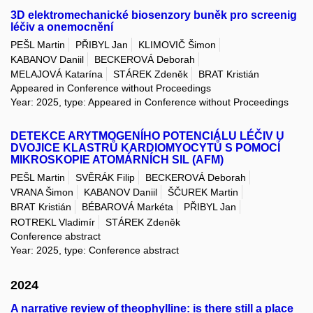
3D elektromechanické biosenzory buněk pro screenig
léčiv a onemocnění
PEŠL Martin
PŘIBYL Jan
KLIMOVIČ Šimon
KABANOV Daniil
BECKEROVÁ Deborah
MELAJOVÁ Katarína
STÁREK Zdeněk
BRAT Kristián
Appeared in Conference without Proceedings
Year: 2025, type: Appeared in Conference without Proceedings
DETEKCE ARYTMOGENÍHO POTENCIÁLU LÉČIV U
DVOJICE KLASTRŮ KARDIOMYOCYTŮ S POMOCÍ
MIKROSKOPIE ATOMÁRNÍCH SIL (AFM)
PEŠL Martin
SVĚRÁK Filip
BECKEROVÁ Deborah
VRANA Šimon
KABANOV Daniil
ŠČUREK Martin
BRAT Kristián
BÉBAROVÁ Markéta
PŘIBYL Jan
ROTREKL Vladimír
STÁREK Zdeněk
Conference abstract
Year: 2025, type: Conference abstract
2024
A narrative review of theophylline: is there still a place