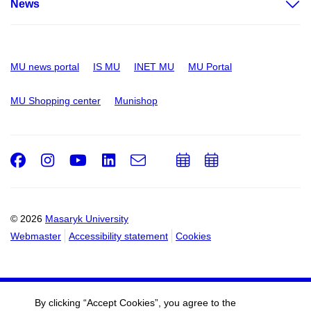
News
MU news portal
IS MU
INET MU
MU Portal
MU Shopping center
Munishop
Facebook
Instagram
Youtube
LinkedIn
e-
Add
Add
Email
mail
to
to
calendar
calendar
© 2026
Masaryk University
Webmaster
Accessibility statement
Cookies
By clicking “Accept Cookies”, you agree to the