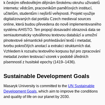
k českým středověkým dějinám širokému okruhu uživatelů
internetu: vědcům, pracovníkům paměťových institucí,
učitelům, studentům i nejširší veřejnosti. Projekt využije
digitalizovaných dat portálu Czech medieval sources
online, která budou převedena do nově implementovaného
systému AHISTO. Ten propojí dosavadní obrazová data se
semiautomaticky vytvářenou textovou databází a umožní
plnotextové sémantické prohledávání textů i metadat,
tvorbu pokročilých anotací a extrakci strukturních dat.
Vzhledem k rozsahu textového korpusu byl pro zpracování
metadat zvolen testovací vzorek v podobě úředních
písemností z husitské epochy (1419–1436).
Sustainable Development Goals
Masaryk University is committed to the
UN Sustainable
Development Goals
, which aim to improve the conditions
and quality of life on our planet by 2030.