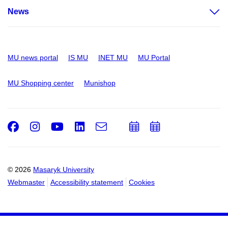
News
MU news portal
IS MU
INET MU
MU Portal
MU Shopping center
Munishop
Facebook
Instagram
Youtube
LinkedIn
e-
Add
Add
Email
mail
to
to
calendar
calendar
© 2026
Masaryk University
Webmaster
Accessibility statement
Cookies