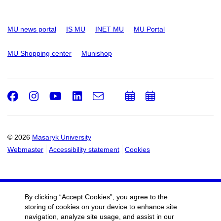
MU news portal
IS MU
INET MU
MU Portal
MU Shopping center
Munishop
Facebook
Instagram
Youtube
LinkedIn
e-
Add
Add
Email
mail
to
to
calendar
calendar
© 2026
Masaryk University
Webmaster
Accessibility statement
Cookies
By clicking “Accept Cookies”, you agree to the
storing of cookies on your device to enhance site
navigation, analyze site usage, and assist in our