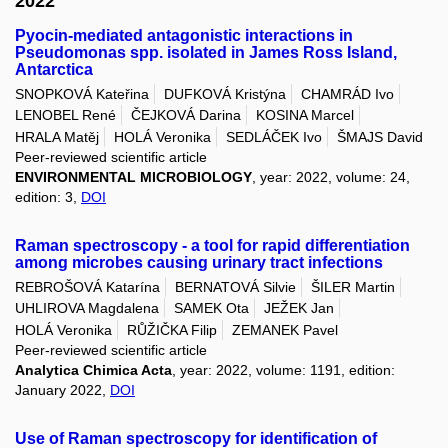
2022
Pyocin-mediated antagonistic interactions in
Pseudomonas spp. isolated in James Ross Island,
Antarctica
SNOPKOVÁ Kateřina
DUFKOVÁ Kristýna
CHAMRÁD Ivo
LENOBEL René
ČEJKOVÁ Darina
KOSINA Marcel
HRALA Matěj
HOLÁ Veronika
SEDLÁČEK Ivo
ŠMAJS David
Peer-reviewed scientific article
ENVIRONMENTAL MICROBIOLOGY
, year: 2022, volume: 24,
edition: 3,
DOI
Raman spectroscopy - a tool for rapid differentiation
among microbes causing urinary tract infections
REBROŠOVÁ Katarína
BERNATOVÁ Silvie
ŠILER Martin
UHLIROVA Magdalena
SAMEK Ota
JEŽEK Jan
HOLÁ Veronika
RŮŽIČKA Filip
ZEMANEK Pavel
Peer-reviewed scientific article
Analytica Chimica Acta
, year: 2022, volume: 1191, edition:
January 2022,
DOI
Use of Raman spectroscopy for identification of