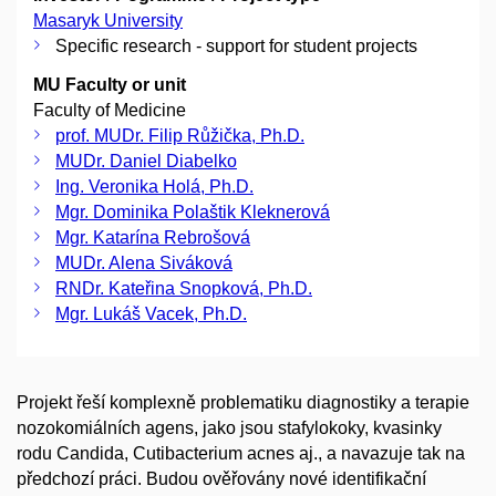
Masaryk University
Specific research - support for student projects
MU Faculty or unit
Faculty of Medicine
prof. MUDr. Filip Růžička, Ph.D.
MUDr. Daniel Diabelko
Ing. Veronika Holá, Ph.D.
Mgr. Dominika Polaštik Kleknerová
Mgr. Katarína Rebrošová
MUDr. Alena Siváková
RNDr. Kateřina Snopková, Ph.D.
Mgr. Lukáš Vacek, Ph.D.
Projekt řeší komplexně problematiku diagnostiky a terapie
nozokomiálních agens, jako jsou stafylokoky, kvasinky
rodu Candida, Cutibacterium acnes aj., a navazuje tak na
předchozí práci. Budou ověřovány nové identifikační