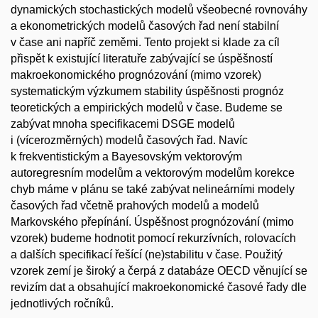
dynamických stochastických modelů všeobecné rovnováhy
a ekonometrických modelů časových řad není stabilní
v čase ani napříč zeměmi. Tento projekt si klade za cíl
přispět k existující literatuře zabývající se úspěšností
makroekonomického prognózování (mimo vzorek)
systematickým výzkumem stability úspěšnosti prognóz
teoretických a empirických modelů v čase. Budeme se
zabývat mnoha specifikacemi DSGE modelů
i (vícerozměrných) modelů časových řad. Navíc
k frekventistickým a Bayesovským vektorovým
autoregresním modelům a vektorovým modelům korekce
chyb máme v plánu se také zabývat nelineárními modely
časových řad včetně prahových modelů a modelů
Markovského přepínání. Úspěšnost prognózování (mimo
vzorek) budeme hodnotit pomocí rekurzívních, rolovacích
a dalších specifikací řešící (ne)stabilitu v čase. Použitý
vzorek zemí je široký a čerpá z databáze OECD věnující se
revizím dat a obsahující makroekonomické časové řady dle
jednotlivých ročníků.