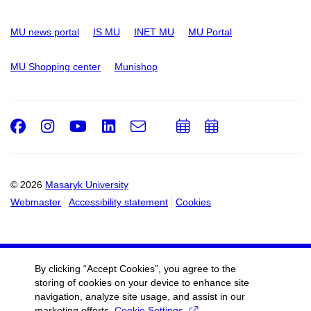
MU news portal
IS MU
INET MU
MU Portal
MU Shopping center
Munishop
Facebook
Instagram
Youtube
LinkedIn
e-
Add
Add
Email
mail
to
to
calendar
calendar
© 2026
Masaryk University
Webmaster
Accessibility statement
Cookies
By clicking “Accept Cookies”, you agree to the
storing of cookies on your device to enhance site
navigation, analyze site usage, and assist in our
marketing efforts.
Cookie Settings