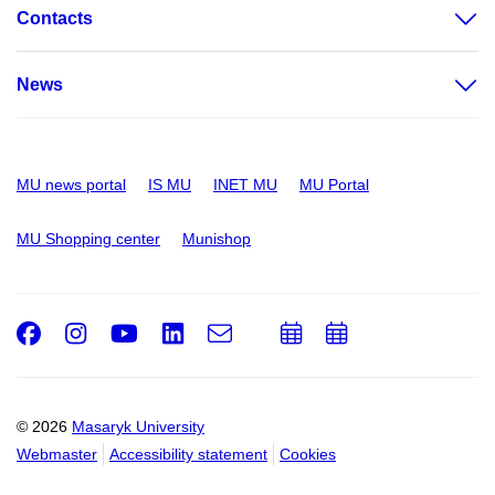
Contacts
News
MU news portal
IS MU
INET MU
MU Portal
MU Shopping center
Munishop
Facebook
Instagram
Youtube
LinkedIn
e-
Add
Add
Email
mail
to
to
calendar
calendar
© 2026
Masaryk University
Webmaster
Accessibility statement
Cookies