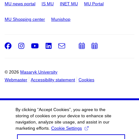
MU news portal
IS MU
INET MU
MU Portal
MU Shopping center
Munishop
Facebook
Instagram
Youtube
LinkedIn
e-
Add
Add
Email
mail
to
to
calendar
calendar
© 2026
Masaryk University
Webmaster
Accessibility statement
Cookies
By clicking “Accept Cookies”, you agree to the
storing of cookies on your device to enhance site
navigation, analyze site usage, and assist in our
marketing efforts.
Cookie Settings