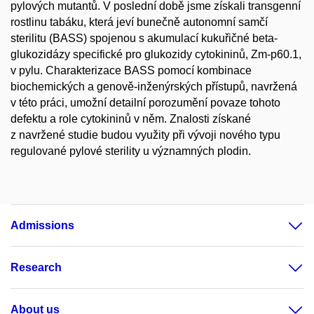
pylových mutantů. V poslední době jsme získali transgenní
rostlinu tabáku, která jeví bunečně autonomní samčí
sterilitu (BASS) spojenou s akumulací kukuřičné beta-
glukozidázy specifické pro glukozidy cytokininů, Zm-p60.1,
v pylu. Charakterizace BASS pomocí kombinace
biochemických a genově-inženýrských přístupů, navržená
v této práci, umožní detailní porozumění povaze tohoto
defektu a role cytokininů v něm. Znalosti získané
z navržené studie budou využity při vývoji nového typu
regulované pylové sterility u významných plodin.
Admissions
Research
About us