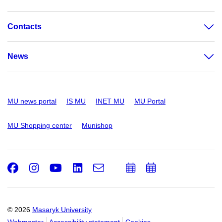
Contacts
News
MU news portal
IS MU
INET MU
MU Portal
MU Shopping center
Munishop
Facebook
Instagram
Youtube
LinkedIn
e-
Add
Add
Email
mail
to
to
calendar
calendar
© 2026
Masaryk University
Webmaster
Accessibility statement
Cookies