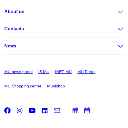
About us
Contacts
News
MU news portal
IS MU
INET MU
MU Portal
MU Shopping center
Munishop
Facebook
Instagram
Youtube
LinkedIn
e-
Add
Add
Email
mail
to
to
calendar
calendar