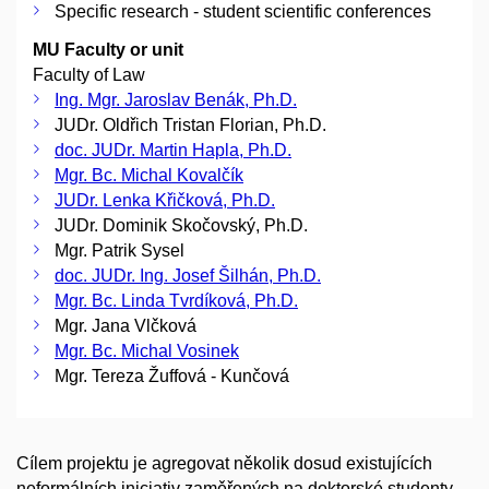
Specific research - student scientific conferences
MU Faculty or unit
Faculty of Law
Ing. Mgr. Jaroslav Benák, Ph.D.
JUDr. Oldřich Tristan Florian, Ph.D.
doc. JUDr. Martin Hapla, Ph.D.
Mgr. Bc. Michal Kovalčík
JUDr. Lenka Křičková, Ph.D.
JUDr. Dominik Skočovský, Ph.D.
Mgr. Patrik Sysel
doc. JUDr. Ing. Josef Šilhán, Ph.D.
Mgr. Bc. Linda Tvrdíková, Ph.D.
Mgr. Jana Vlčková
Mgr. Bc. Michal Vosinek
Mgr. Tereza Žuffová - Kunčová
Cílem projektu je agregovat několik dosud existujících
neformálních iniciativ zaměřených na doktorské studenty