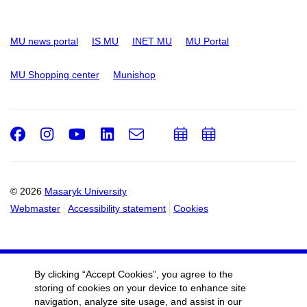
MU news portal
IS MU
INET MU
MU Portal
MU Shopping center
Munishop
Facebook
Instagram
Youtube
LinkedIn
e-
Add
Add
Email
mail
to
to
calendar
calendar
© 2026
Masaryk University
Webmaster
Accessibility statement
Cookies
By clicking “Accept Cookies”, you agree to the
storing of cookies on your device to enhance site
navigation, analyze site usage, and assist in our