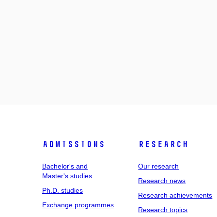
Admissions
Research
Bachelor's and
Our research
Master's studies
Research news
Ph.D. studies
Research achievements
Exchange programmes
Research topics