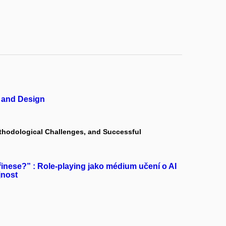
y and Design
hodological Challenges, and Successful
řinese?” : Role-playing jako médium učení o AI
jnost