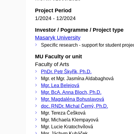
Project Period
1/2024 - 12/2024
Investor / Pogramme / Project type
Masaryk University
Specific research - support for student proje
MU Faculty or unit
Faculty of Arts
PhDr. Petr Škyřík, Ph.D.
Mgr. et Mgr. Jasmína Aldabaghová
Mgr. Lea Belejová
Mgr. BcA. Anna Bloch, Ph.D.
Mgr. Magdaléna Bohuslavová
doc. RNDr. Michal Černý, Ph.D.
Mgr. Tereza Češková
Mgr. Michaela Klempayová
Mgr. Lucie Kratochvílová
Mgr. Jáchym Kubáček