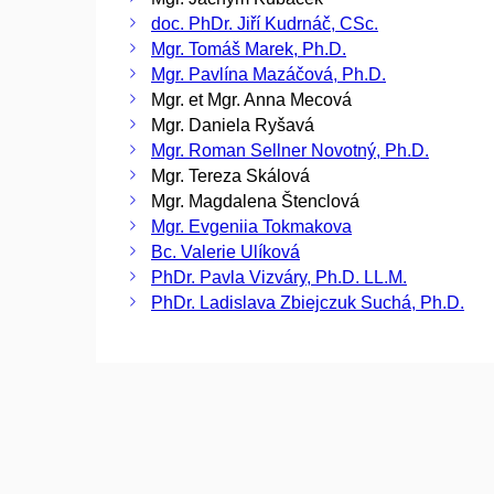
doc. PhDr. Jiří Kudrnáč, CSc.
Mgr. Tomáš Marek, Ph.D.
Mgr. Pavlína Mazáčová, Ph.D.
Mgr. et Mgr. Anna Mecová
Mgr. Daniela Ryšavá
Mgr. Roman Sellner Novotný, Ph.D.
Mgr. Tereza Skálová
Mgr. Magdalena Štenclová
Mgr. Evgeniia Tokmakova
Bc. Valerie Ulíková
PhDr. Pavla Vizváry, Ph.D. LL.M.
PhDr. Ladislava Zbiejczuk Suchá, Ph.D.