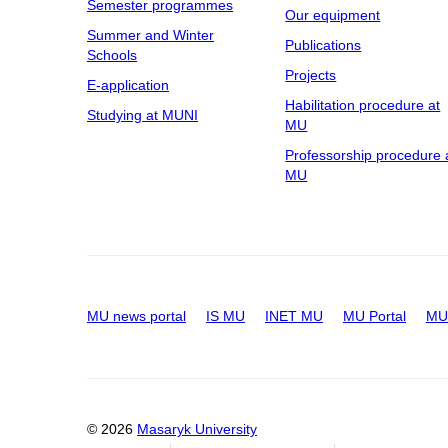
Semester programmes
Our equipment
Summer and Winter
Publications
Schools
Projects
E-application
Habilitation procedure at
Studying at MUNI
MU
Professorship procedure 
MU
MU news portal
IS MU
INET MU
MU Portal
MU 
© 2026
Masaryk University