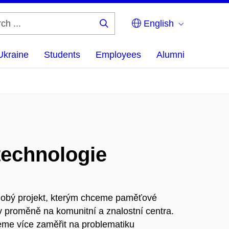
English
Search
...
Ukraine
Students
Employees
Alumni
technologie
odobý projekt, kterým chceme paměťové
 v proměně na komunitní a znalostní centra.
eme více zaměřit na problematiku