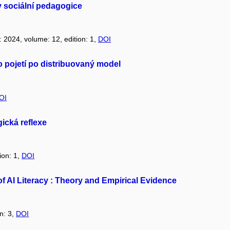
 v sociální pedagogice
r: 2024, volume: 12, edition: 1,
DOI
ho pojetí po distribuovaný model
OI
gická reflexe
ion: 1,
DOI
of AI Literacy : Theory and Empirical Evidence
on: 3,
DOI