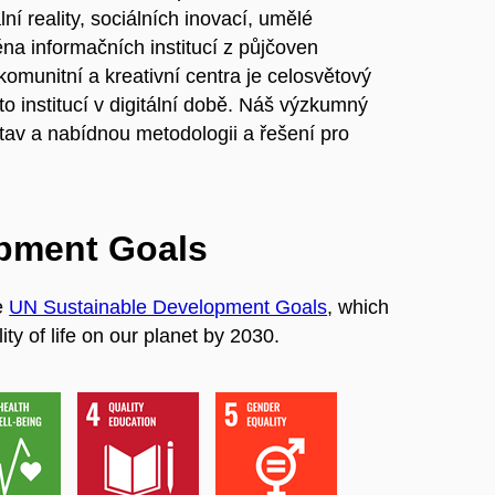
ní reality, sociálních inovací, umělé
ěna informačních institucí z půjčoven
 komunitní a kreativní centra je celosvětový
to institucí v digitální době. Náš výzkumný
tav a nabídnou metodologii a řešení pro
opment Goals
e
UN Sustainable Development Goals
, which
ty of life on our planet by 2030.