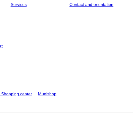
Services
Contact and orientation
at
Shopping center
Munishop