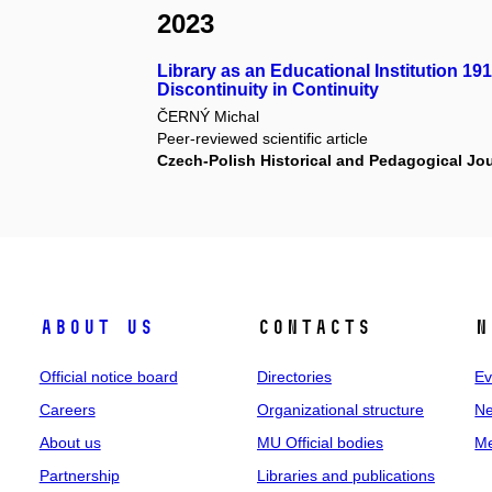
2023
Library as an Educational Institution 1
Discontinuity in Continuity
ČERNÝ Michal
Peer-reviewed scientific article
Czech-Polish Historical and Pedagogical Jo
About us
Contacts
N
Official notice board
Directories
Ev
Careers
Organizational structure
Ne
About us
MU Official bodies
Me
Partnership
Libraries and publications