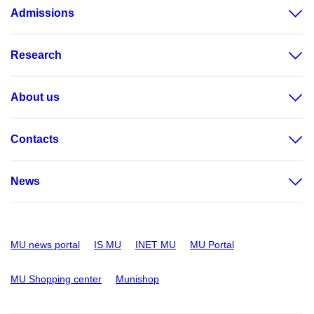
Admissions
Research
About us
Contacts
News
MU news portal
IS MU
INET MU
MU Portal
MU Shopping center
Munishop