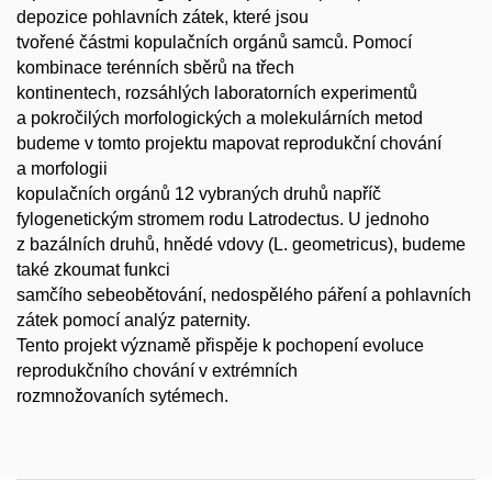
depozice pohlavních zátek, které jsou
tvořené částmi kopulačních orgánů samců. Pomocí
kombinace terénních sběrů na třech
kontinentech, rozsáhlých laboratorních experimentů
a pokročilých morfologických a molekulárních metod
budeme v tomto projektu mapovat reprodukční chování
a morfologii
kopulačních orgánů 12 vybraných druhů napříč
fylogenetickým stromem rodu Latrodectus. U jednoho
z bazálních druhů, hnědé vdovy (L. geometricus), budeme
také zkoumat funkci
samčího sebeobětování, nedospělého páření a pohlavních
zátek pomocí analýz paternity.
Tento projekt významě přispěje k pochopení evoluce
reprodukčního chování v extrémních
rozmnožovaních sytémech.