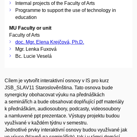
Internal projects of the Faculty of Arts
Programme to support the use of technology in
education
MU Faculty or unit
Faculty of Arts
doc. Mgr. Elena Krejčová, Ph.D.
Mgr. Lenka Fuxová
Bc. Lucie Veselá
Cílem je vytvořit interaktivní osnovy v IS pro kurz
JSB_SLAV11 Staroslověnština. Tato osnova bude
synergicky obohacovat výuku na přednáškách
a seminářích a bude obsahovat doplňující pdf materiály
k přednáškám, audiosoubory, podcasty, videosoubory
a namluvené ppt prezentace. Výstupy projektu budou
využívané v každém týdnu v semestru.
Jednotlivé prvky interaktivní osnovy budou využívané jak
ve výuce (hlavně na seminářích), tak i v rámci domácí