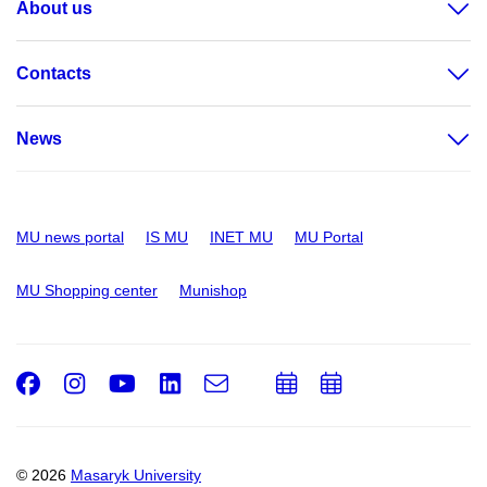
About us
Contacts
News
MU news portal
IS MU
INET MU
MU Portal
MU Shopping center
Munishop
Facebook
Instagram
Youtube
LinkedIn
e-
Add
Add
Email
mail
to
to
calendar
calendar
© 2026
Masaryk University