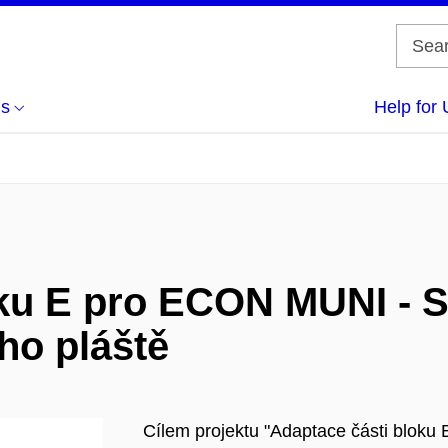
us
Help for 
oku E pro ECON MUNI -
ho pláště
Cílem projektu "Adaptace části blo