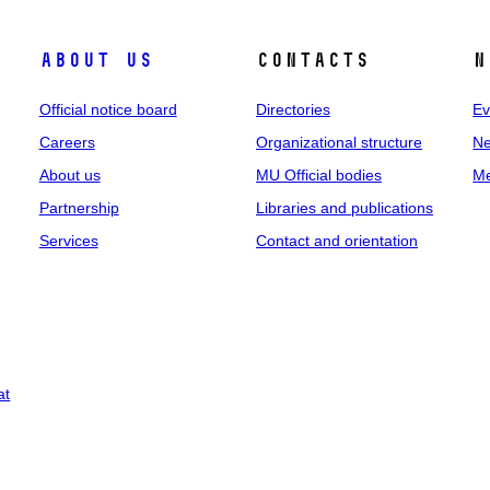
About us
Contacts
N
Official notice board
Directories
Ev
Careers
Organizational structure
Ne
About us
MU Official bodies
Me
Partnership
Libraries and publications
Services
Contact and orientation
at