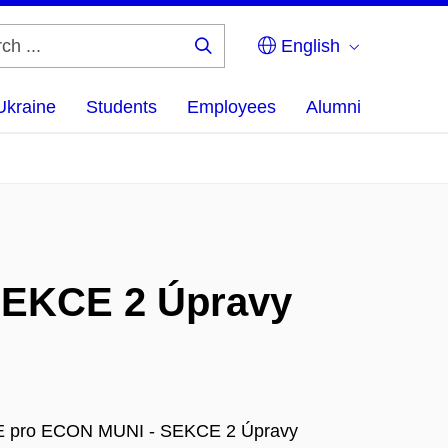
English
Search
...
Ukraine
Students
Employees
Alumni
 SEKCE 2 Úpravy
ku E pro ECON MUNI - SEKCE 2 Úpravy