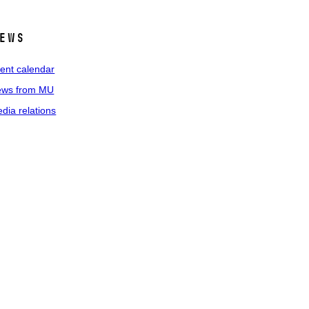
ews
ent calendar
ws from MU
dia relations