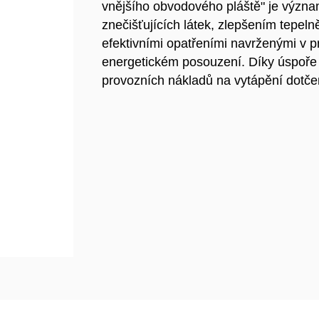
vnějšího obvodového pláště" je význ
znečišťujících látek, zlepšením tepeln
efektivními opatřeními navrženými v 
energetickém posouzení. Díky úspoře
provozních nákladů na vytápění dotč