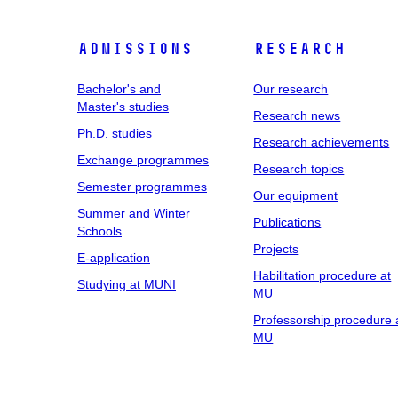
Admissions
Research
Bachelor's and
Our research
Master's studies
Research news
Ph.D. studies
Research achievements
Exchange programmes
Research topics
Semester programmes
Our equipment
Summer and Winter
Publications
Schools
Projects
E-application
Habilitation procedure at
Studying at MUNI
MU
Professorship procedure 
MU