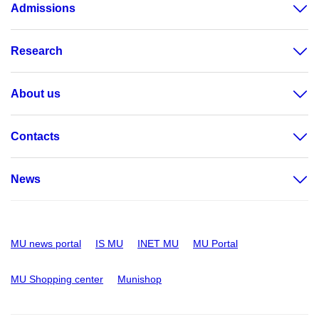
Admissions
Research
About us
Contacts
News
MU news portal
IS MU
INET MU
MU Portal
MU Shopping center
Munishop