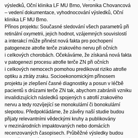
výsledků, Oční klinika LF MU Brno, Veronika Chovancová
– vedení dokumentace, vyhodnocování výsledků, Oční
klinika LF MU Brno.
Přínos projektu: Současné sledování všech parametrů při
retinální oxymetrii, jejich hodnot, vzájemných souvislostí
a interakcí může přinést nová fakta pro pochopení
patogeneze atrofie terče zrakového nervu při očních
i celkových chorobách. Očekáváme, že získaná nová fakta
v patogenezi procesu atrofie terče ZN při očních
i celkových nemocech pomohou predikovat riziko atrofie
optiku a ztráty zraku. Socioekonomickým přínosem
projektu je zlepšení časné diagnostiky a posun v léčbě
pacientů s drúzami terče ZN tak, abychom zabránili vzniku
invalidizujících následků spojených s atrofií zrakového
nervu a tedy rozvíjející se monokulární či bonokulární
slepotou. Předpokládáme, že závěry naší studie budou
přijaty relevantními vědeckými kruhy a publikovány
v mezinárodních impaktovaných nebo domácích
recenzovaných časopisech. Průběžné výsledky budou