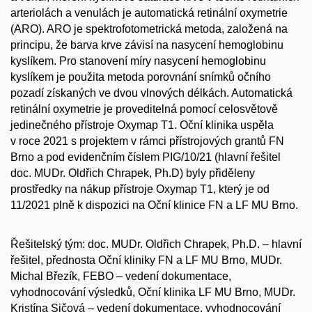
arteriolách a venulách je automatická retinální oxymetrie
(ARO). ARO je spektrofotometrická metoda, založená na
principu, že barva krve závisí na nasycení hemoglobinu
kyslíkem. Pro stanovení míry nasycení hemoglobinu
kyslíkem je použita metoda porovnání snímků očního
pozadí získaných ve dvou vlnových délkách. Automatická
retinální oxymetrie je proveditelná pomocí celosvětově
jedinečného přístroje Oxymap T1. Oční klinika uspěla
v roce 2021 s projektem v rámci přístrojových grantů FN
Brno a pod evidenčním číslem PIG/10/21 (hlavní řešitel
doc. MUDr. Oldřich Chrapek, Ph.D) byly přiděleny
prostředky na nákup přístroje Oxymap T1, který je od
11/2021 plně k dispozici na Oční klinice FN a LF MU Brno.
Řešitelský tým: doc. MUDr. Oldřich Chrapek, Ph.D. – hlavní
řešitel, přednosta Oční kliniky FN a LF MU Brno, MUDr.
Michal Březík, FEBO – vedení dokumentace,
vyhodnocování výsledků, Oční klinika LF MU Brno, MUDr.
Kristína Sičová – vedení dokumentace, vyhodnocování