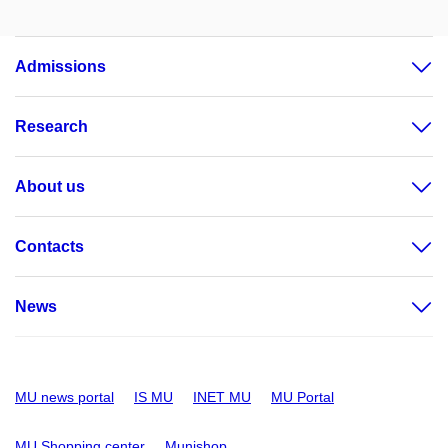
Admissions
Research
About us
Contacts
News
MU news portal
IS MU
INET MU
MU Portal
MU Shopping center
Munishop