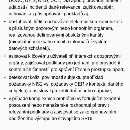
UOOÚ, ÚZIS, NBÚ, ÚCL, DIA apod.), provádět hlášení
událostí / incidentů dané relevance, zajišťovat sběr,
uchování a zpřístupňování podkladů aj.,
obsluhovat, třídit a uchovávat elektronickou komunikaci
s příslušným dozorovým nebo kontrolním orgánem,
realizovanou definovanými obslužnými kanály
(minimálně v rozsahu email a informační systém
datových schránek),
asistovat klíčovému uživateli při interakci s dozorovými
orgány, zajišťovat podklady pro jednání, pro provádění
kontrolních činností, pro správní řízení o přestupku apod.,
detekovat kolizi povinností subjektu (například
požadavky NIS2 vs. požadavky CER v kontextu daného
subjektu) a asistovat při zohlednění nebo nápravě,
v případě komplexních problémů vyžadujících expertní
posouzení nebo manažerské rozhodnutí připravit
relevantní podklady a asistovat se zakomponováním
obdrženého výstupu do stávajícího SŘBI.