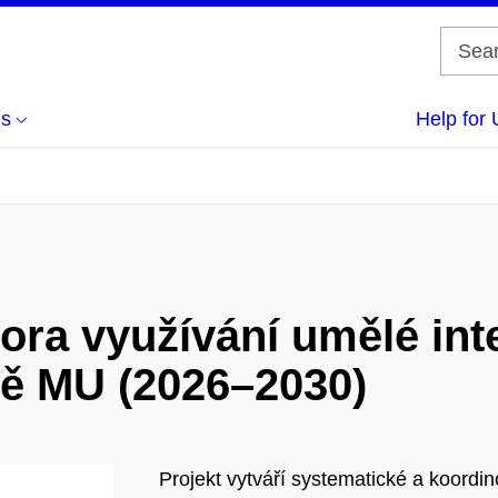
us
Help for 
ra využívání umělé int
tě MU (2026–2030)
Projekt vytváří systematické a koord