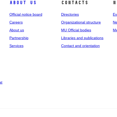
About us
Contacts
N
Official notice board
Directories
Ev
Careers
Organizational structure
Ne
About us
MU Official bodies
Me
Partnership
Libraries and publications
Services
Contact and orientation
at