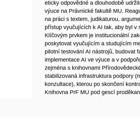
eticky odpovědné a dlouhodobě udržite
výuce na Právnické fakultě MU. Reagu
na práci s textem, judikaturou, argume
přístup vyučujících k AI tak, aby byl 
Klíčovým prvkem je institucionální zak
poskytovat vyučujícím a studujícím m
pilotní testování AI nástrojů, budovat 
implementace AI ve výuce a v podpoře 
zejména s knihovnami Přírodovědecké 
stabilizovaná infrastruktura podpory (
konzultace), kterou po skončení kont
Knihovna PrF MU pod gescí proděkana