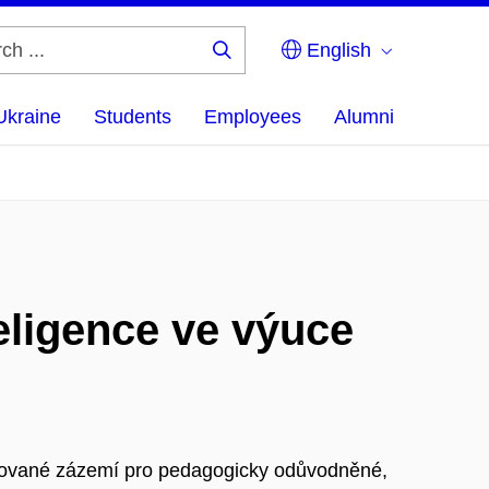
English
Search
...
Ukraine
Students
Employees
Alumni
eligence ve výuce
inované zázemí pro pedagogicky odůvodněné,