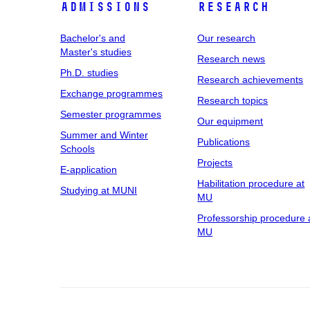
Admissions
Research
Bachelor's and
Our research
Master's studies
Research news
Ph.D. studies
Research achievements
Exchange programmes
Research topics
Semester programmes
Our equipment
Summer and Winter
Publications
Schools
Projects
E-application
Habilitation procedure at
Studying at MUNI
MU
Professorship procedure 
MU