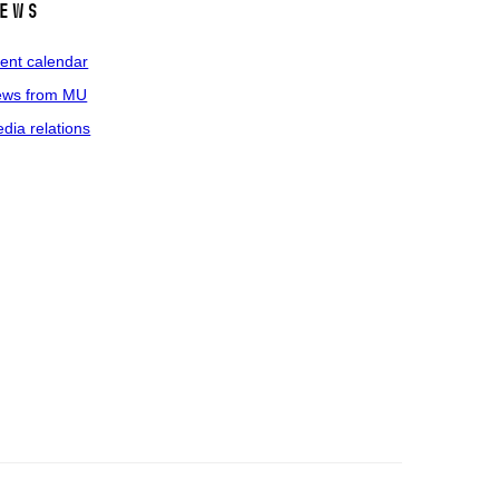
ews
ent calendar
ws from MU
dia relations