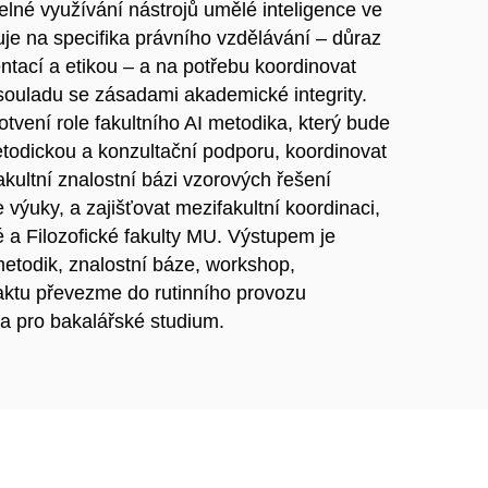
lné využívání nástrojů umělé inteligence ve
je na specifika právního vzdělávání – důraz
ntací a etikou – a na potřebu koordinovat
v souladu se zásadami akademické integrity.
otvení role fakultního AI metodika, který bude
etodickou a konzultační podporu, koordinovat
fakultní znalostní bázi vzorových řešení
výuky, a zajišťovat mezifakultní koordinaci,
a Filozofické fakulty MU. Výstupem je
metodik, znalostní báze, workshop,
raktu převezme do rutinního provozu
 pro bakalářské studium.