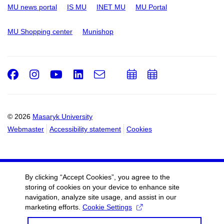
MU news portal
IS MU
INET MU
MU Portal
MU Shopping center
Munishop
Facebook
Instagram
Youtube
LinkedIn
e-
Add
Add
Email
mail
to
to
calendar
calendar
© 2026
Masaryk University
Webmaster
Accessibility statement
Cookies
By clicking “Accept Cookies”, you agree to the
storing of cookies on your device to enhance site
navigation, analyze site usage, and assist in our
marketing efforts.
Cookie Settings