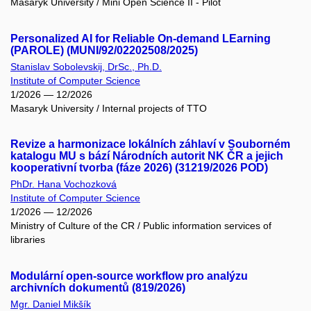
Masaryk University / Mini Open Science II - Pilot
Personalized AI for Reliable On-demand LEarning
(PAROLE) (MUNI/92/02202508/2025)
Stanislav Sobolevskij, DrSc., Ph.D.
Institute of Computer Science
1/2026 — 12/2026
Masaryk University / Internal projects of TTO
Revize a harmonizace lokálních záhlaví v Souborném
katalogu MU s bází Národních autorit NK ČR a jejich
kooperativní tvorba (fáze 2026) (31219/2026 POD)
PhDr. Hana Vochozková
Institute of Computer Science
1/2026 — 12/2026
Ministry of Culture of the CR / Public information services of
libraries
Modulární open-source workflow pro analýzu
archivních dokumentů (819/2026)
Mgr. Daniel Mikšík