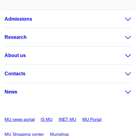
Admissions
Research
About us
Contacts
News
MU news portal
IS MU
INET MU
MU Portal
MU Shopping center
Munishop