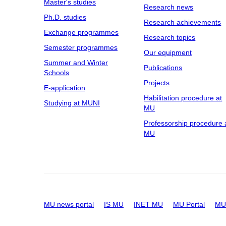
Master's studies
Research news
Ph.D. studies
Research achievements
Exchange programmes
Research topics
Semester programmes
Our equipment
Summer and Winter
Publications
Schools
Projects
E-application
Habilitation procedure at
Studying at MUNI
MU
Professorship procedure 
MU
MU news portal
IS MU
INET MU
MU Portal
MU 