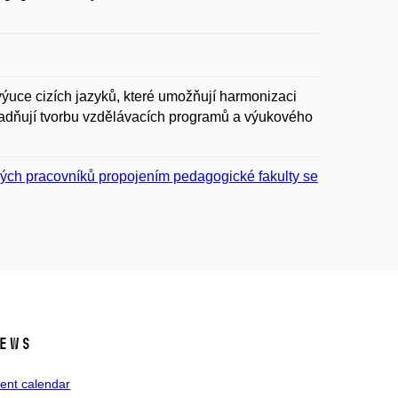
výuce cizích jazyků, které umožňují harmonizaci
adňují tvorbu vzdělávacích programů a výukového
ých pracovníků propojením pedagogické fakulty se
ews
ent calendar