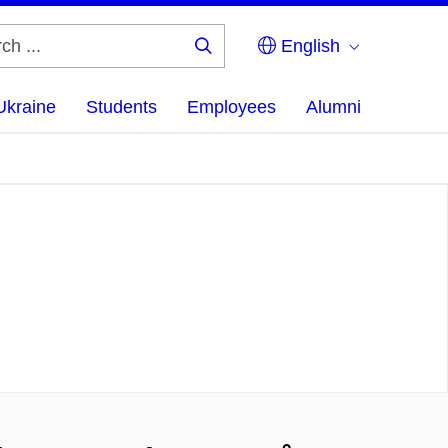
English
Search
...
Ukraine
Students
Employees
Alumni