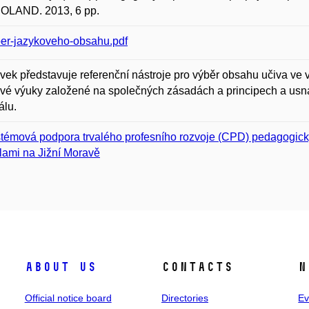
LAND. 2013, 6 pp.
er-jazykoveho-obsahu.pdf
vek představuje referenční nástroje pro výběr obsahu učiva ve 
vé výuky založené na společných zásadách a principech a usn
álu.
témová podpora trvalého profesního rozvoje (CPD) pedagogick
lami na Jižní Moravě
About us
Contacts
N
Official notice board
Directories
Ev