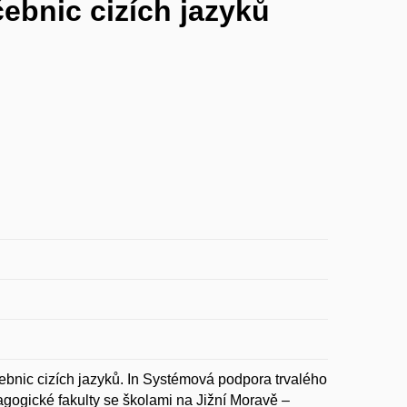
ebnic cizích jazyků
bnic cizích jazyků. In Systémová podpora trvalého
ogické fakulty se školami na Jižní Moravě –