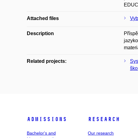
EDUCO
Attached files
Vyb
Description
Příspě
jazyko
materi
Related projects:
Sys
ško
Admissions
Research
Bachelor's and
Our research