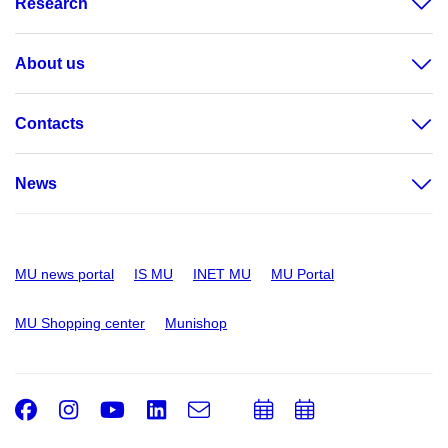
Research
About us
Contacts
News
MU news portal
IS MU
INET MU
MU Portal
MU Shopping center
Munishop
Facebook
Instagram
Youtube
LinkedIn
e-
Add
Add
Email
mail
to
to