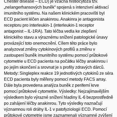
Chester disease – ECD) je vzácná histiocytóza tzv.
„nelangerhansových buněk“ spojená s intenzivní aktivací
imunitního systému. Na našem klinickém pracovišti byl
ECD pacient léčen anakinrou. Anakinra je antagonista
receptoru pro interleukin-1 (interleukin-1 receptor
antagonist – IL-1RA). Tato léčba vedla ke zlepšení
klinického stavu a výraznému snížení patologické únavy
provázející toto onemocnění. Cílem této práce bylo
analyzovat změny cytokinových profilů a změnu v
zastoupení buněk imunitního systému pomocí průtokové
cytometrie u ECD pacienta na počátku léčby anakinrou i
po jejím skončení a srovnat je s profily zdravých dárců.
Metody: Singleplex reakce 19 jednotlivých cytokinů ze séra
ECD pacienta byly měřeny pomocí metody FACS array.
Dále byla provedena analýza buněk z periferní krve
pomocí průtokové cytometrie. Výsledky: Nejzajímavějším
výsledkem bylo výrazné snížení hladiny IL-6 bezprostředně
po zahájení léčby anakinrou. Tyto výsledky naznačují
významnou roli dráhy IL-1 v patofyziologii ECD. Pomocí
průtokové cytometrie jsme zaznamenali významné zvýšení