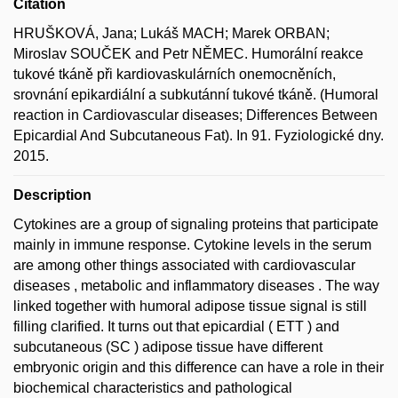
Citation
HRUŠKOVÁ, Jana; Lukáš MACH; Marek ORBAN;
Miroslav SOUČEK and Petr NĚMEC. Humorální reakce
tukové tkáně při kardiovaskulárních onemocněních,
srovnání epikardiální a subkutánní tukové tkáně. (Humoral
reaction in Cardiovascular diseases; Differences Between
Epicardial And Subcutaneous Fat). In 91. Fyziologické dny.
2015.
Description
Cytokines are a group of signaling proteins that participate
mainly in immune response. Cytokine levels in the serum
are among other things associated with cardiovascular
diseases , metabolic and inflammatory diseases . The way
linked together with humoral adipose tissue signal is still
filling clarified. It turns out that epicardial ( ETT ) and
subcutaneous (SC ) adipose tissue have different
embryonic origin and this difference can have a role in their
biochemical characteristics and pathological