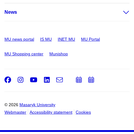
News
MU news portal
IS MU
INET MU
MU Portal
MU Shopping center
Munishop
Facebook
Instagram
Youtube
LinkedIn
e-
Add
Add
Email
mail
to
to
calendar
calendar
© 2026
Masaryk University
Webmaster
Accessibility statement
Cookies