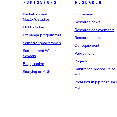
Admissions
Research
Bachelor's and
Our research
Master's studies
Research news
Ph.D. studies
Research achievements
Exchange programmes
Research topics
Semester programmes
Our equipment
Summer and Winter
Publications
Schools
Projects
E-application
Habilitation procedure at
Studying at MUNI
MU
Professorship procedure 
MU