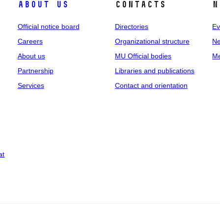
About us
Contacts
N
Official notice board
Directories
Ev
Careers
Organizational structure
Ne
About us
MU Official bodies
Me
Partnership
Libraries and publications
Services
Contact and orientation
at