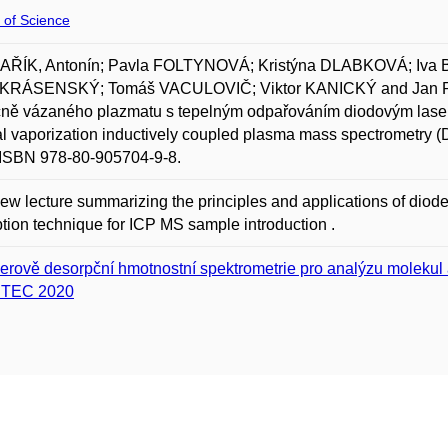
 of Science
ŘÍK, Antonín; Pavla FOLTYNOVÁ; Kristýna DLABKOVÁ; Iv
 KRÁSENSKÝ; Tomáš VACULOVIČ; Viktor KANICKÝ and Jan PRE
ně vázaného plazmatu s tepelným odpařováním diodovým laser
l vaporization inductively coupled plasma mass spectrometry (
 ISBN 978-80-905704-9-8.
ew lecture summarizing the principles and applications of diode 
tion technique for ICP MS sample introduction .
erově desorpční hmotnostní spektrometrie pro analýzu molekul
ITEC 2020