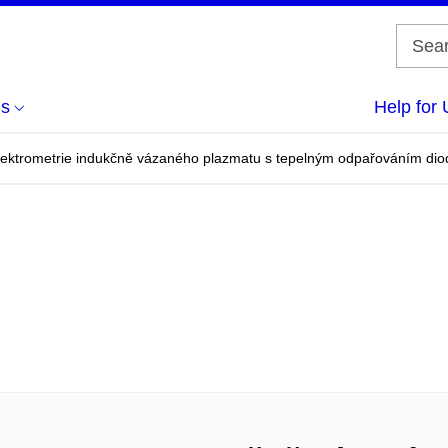
us
Help for 
spektrometrie indukčně vázaného plazmatu s tepelným odpařováním d