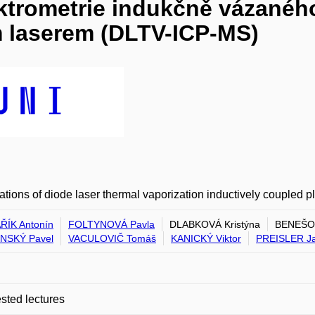
ktrometrie indukčně vázanéh
 laserem (DLTV-ICP-MS)
ations of diode laser thermal vaporization inductively couple
ÍK Antonín
FOLTYNOVÁ Pavla
DLABKOVÁ Kristýna
BENEŠO
NSKÝ Pavel
VACULOVIČ Tomáš
KANICKÝ Viktor
PREISLER J
ted lectures