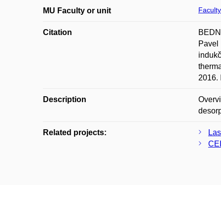
Faculty
MU Faculty or unit
Citation
BEDNA
Pavel
indukč
therma
2016.
Description
Overvi
desorp
Related projects:
Las
CE