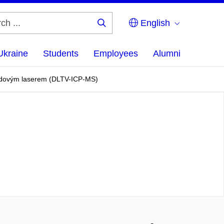
English
Search
...
Ukraine
Students
Employees
Alumni
iodovým laserem (DLTV-ICP-MS)