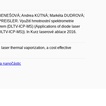
a BENEŠOVÁ; Andrea KÚTNÁ; Markéta DUDROVÁ;
ISLER. Využití hmotnostní spektrometrie
em (DLTV-ICP-MS) (Applications of diode laser
DLTV-ICP-MS)). In Kurz laserové ablace 2016.
laser thermal vaporization, a cost effective
 a nanočástic