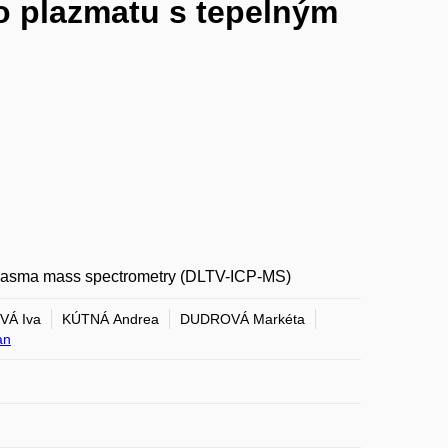
o plazmatu s tepelným
d plasma mass spectrometry (DLTV-ICP-MS)
VÁ Iva
KÚTNÁ Andrea
DUDROVÁ Markéta
an