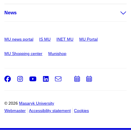
News
MU news portal
IS MU
INET MU
MU Portal
MU Shopping center
Munishop
Facebook
Instagram
Youtube
LinkedIn
e-
Add
Add
Email
mail
to
to
calendar
calendar
© 2026
Masaryk University
Webmaster
Accessibility statement
Cookies