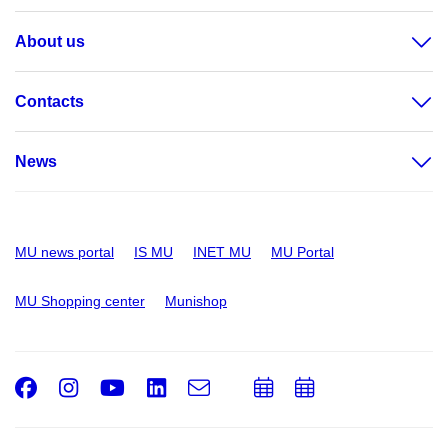
About us
Contacts
News
MU news portal
IS MU
INET MU
MU Portal
MU Shopping center
Munishop
Facebook
Instagram
Youtube
LinkedIn
e-
Add
Add
Email
mail
to
to
calendar
calendar