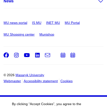
News
MU news portal
IS MU
INET MU
MU Portal
MU Shopping center
Munishop
Facebook
Instagram
Youtube
LinkedIn
e-
Add
Add
Email
mail
to
to
calendar
calendar
© 2026
Masaryk University
Webmaster
Accessibility statement
Cookies
By clicking “Accept Cookies”, you agree to the