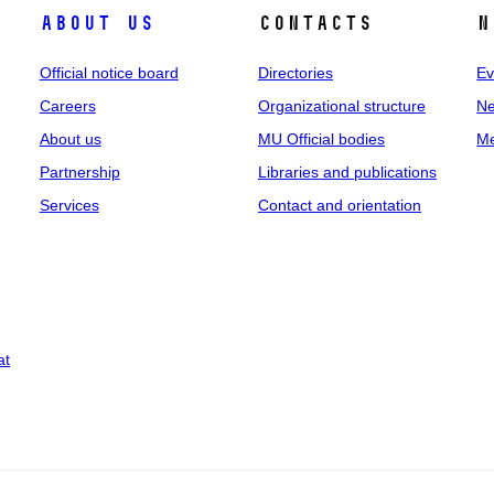
About us
Contacts
N
Official notice board
Directories
Ev
Careers
Organizational structure
Ne
About us
MU Official bodies
Me
Partnership
Libraries and publications
Services
Contact and orientation
at