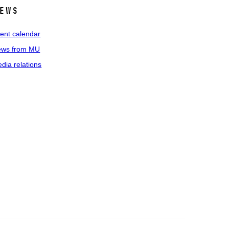
ews
ent calendar
ws from MU
dia relations