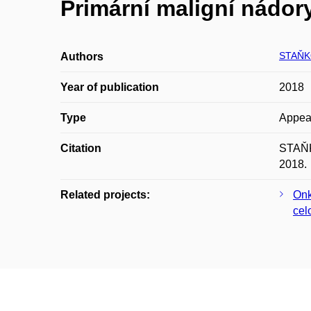
Primární maligní nádory
STAŇK
Authors
Year of publication
2018
Type
Appea
Citation
STAŇKO
2018.
Related projects:
Onk
cel