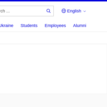
English
Search
...
Ukraine
Students
Employees
Alumni