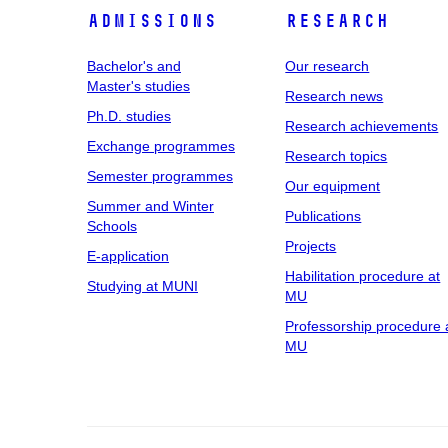
Admissions
Research
Bachelor's and
Our research
Master's studies
Research news
Ph.D. studies
Research achievements
Exchange programmes
Research topics
Semester programmes
Our equipment
Summer and Winter
Publications
Schools
Projects
E-application
Habilitation procedure at
Studying at MUNI
MU
Professorship procedure 
MU