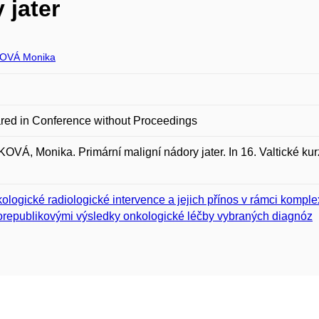
 jater
OVÁ Monika
red in Conference without Proceedings
VÁ, Monika. Primární maligní nádory jater. In 16. Valtické kurz
ologické radiologické intervence a jejich přínos v rámci komple
orepublikovými výsledky onkologické léčby vybraných diagnóz