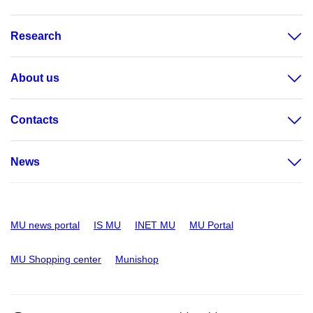
Research
About us
Contacts
News
MU news portal
IS MU
INET MU
MU Portal
MU Shopping center
Munishop